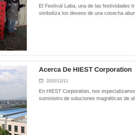
El Festival Laba, una de las festividades 
simboliza los deseos de una cosecha abunda
la antesala de la Fiesta de la Primavera. 
los antiguos celebraban tradiciones de...
Acerca De HIEST Corporation
2025/12/12
En HIEST Corporation, nos especializamos 
suministro de soluciones magnéticas de al
avanzadas de motores. Con un firme compr
la satisfacción del cliente, HIEST opera a t