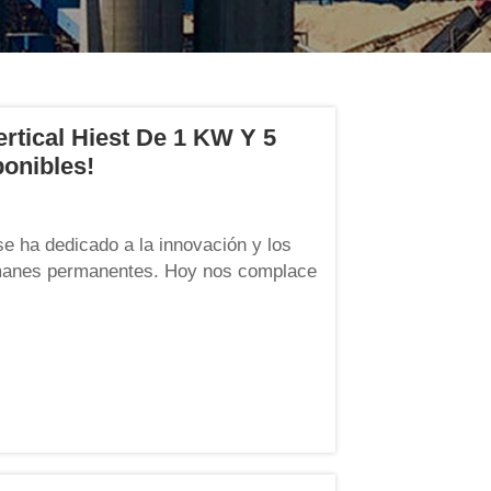
ertical Hiest De 1 KW Y 5
onibles!
se ha dedicado a la innovación y los
imanes permanentes. Hoy nos complace
e vertical (VAWT) de 1 kW y 5 kW han
están oficialmente disponibles...