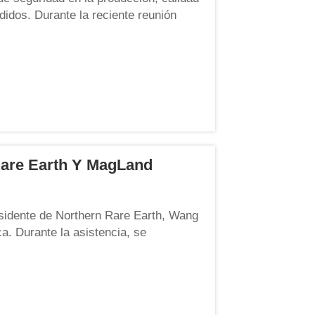
didos. Durante la reciente reunión
ió a exponer claramente a todo el
tivos a tres temas fundamentales: pe...
Rare Earth Y MagLand
residente de Northern Rare Earth, Wang
ca. Durante la asistencia, se
 empresa, las perspectivas, las ideas
e ofreció una visión completa de...