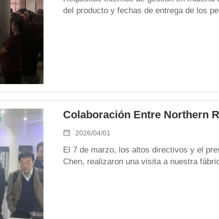
del producto y fechas de entrega de los pe
quincenal de producción, la dirección volv
personal de producción los requisitos rela
Colaboración Entre Northern 
2026/04/01
El 7 de marzo, los altos directivos y el p
Chen, realizaron una visita a nuestra fábri
discutieron conjuntamente los planes de la
y los proyectos futuros. En primer lugar, s