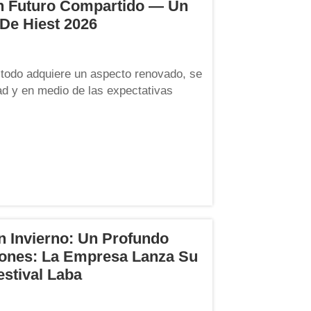
n Futuro Compartido — Un
 De Hiest 2026
y todo adquiere un aspecto renovado, se
ad y en medio de las expectativas
an esperado Evento Anual de la empresa
 repasar nuestro trayecto de esfuerzo
n Invierno: Un Profundo
zones: La Empresa Lanza Su
stival Laba