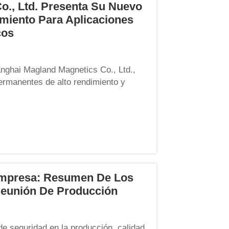
o., Ltd. Presenta Su Nuevo
miento Para Aplicaciones
cos
anghai Magland Magnetics Co., Ltd.,
ermanentes de alto rendimiento y
complace en anunciar el lanzamiento
ado ...
Empresa: Resumen De Los
Reunión De Producción
de seguridad en la producción, calidad