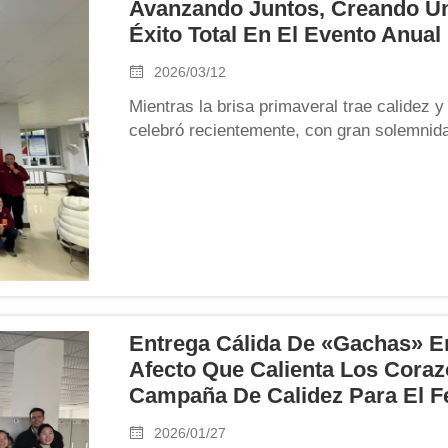
Avanzando Juntos, Creando U
Éxito Total En El Evento Anual
2026/03/12
Mientras la brisa primaveral trae calidez 
celebró recientemente, con gran solemnid
entusiastas de todos los empleados, el t
2026. Todos los colegas se reunieron para
constante y...
Entrega Cálida De «gachas» E
Afecto Que Calienta Los Cora
Campaña De Calidez Para El Fe
2026/01/27