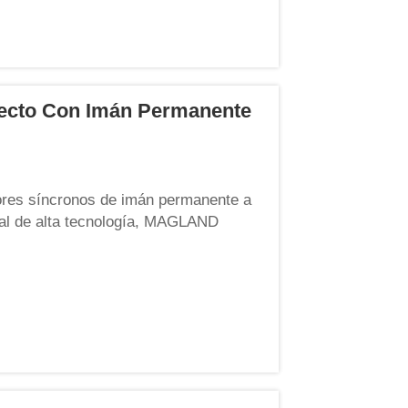
recto Con Imán Permanente
es síncronos de imán permanente a
nal de alta tecnología, MAGLAND
ción de productos. Nuestro enfoque es
 energía. Mediante s...