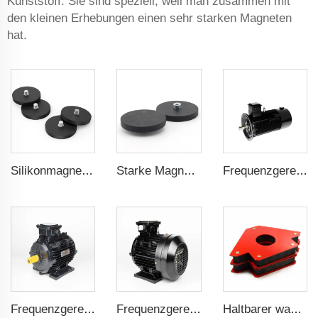
Kunststoff. Sie sind speziell, weil man zusammen mit
den kleinen Erhebungen einen sehr starken Magneten
hat.
Silikonmagnete für magnetische Kabelstecker mit 88 mm Außengewinde
Starke Magnete für den Einsatz in Befestigungshalterungen von Taxidachboxen, beschichteter Magnet mit 22 mm konvexem Außengewinde
Frequenzgeregelter PMSM 5,5kW-160kW
Frequenzgeregelter PMSM 5,5kW-132kW
Frequenzgeregelter PMSM 5,5kW-110kW
Haltbarer wasserdichter Gummibeschichteter Magnet