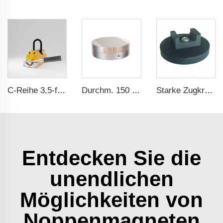
C-Reihe 3,5-fache Sicherheitsausstattung CE-Zertifizierung ma
Durchm. 150 mm Permanentmagnet-Saugteller für Schleifmaschine
Starke Zugkraft Gummibeschichteter Magnet Magnetischer Kabelorganisator Halter
Entdecken Sie die
unendlichen
Möglichkeiten von
Noppenmagneten