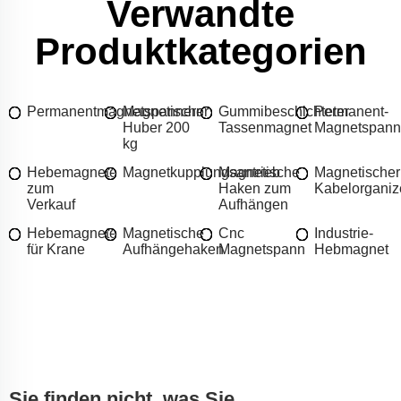
Verwandte
Produktkategorien
Permanentmagnetspannern
Magnetischer
Gummibeschichteter
Permanent-
Huber 200
Tassenmagnet
Magnetspannp
kg
Hebemagnete
Magnetkupplungsantrieb
Magnetische
Magnetischer
zum
Haken zum
Kabelorganiz
Verkauf
Aufhängen
Hebemagnete
Magnetische
Cnc
Industrie-
für Krane
Aufhängehaken
Magnetspann
Hebmagnet
Sie finden nicht, was Sie