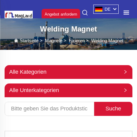
DE
Angebot anfordern
Welding Magnet
Startseite
>
Magnete
>
Fixieren
>
Welding Magnet
Alle Kategorien
Alle Unterkategorien
Suche