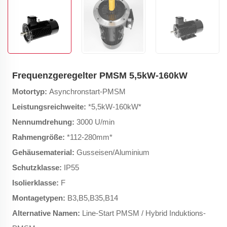
Frequenzgeregelter PMSM 5,5kW-160kW
Motortyp:
Asynchronstart-PMSM
Leistungsreichweite:
*5,5kW-160kW*
Nennumdrehung:
3000 U/min
Rahmengröße:
*112-280mm*
Gehäusematerial:
Gusseisen/Aluminium
Schutzklasse:
IP55
Isolierklasse:
F
Montagetypen:
B3,B5,B35,B14
Alternative Namen:
Line-Start PMSM / Hybrid Induktions-