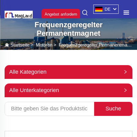
DE
Angebot anfordern
Frequenzgeregelter
Permanentmagnet
Startseite
>
Motoren
>
Frequenzgeregelter Permanentmagnet
Alle Kategorien
Alle Unterkategorien
Suche