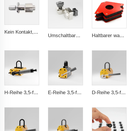
Kein Kontakt, kein Leck - Magnetkupplung für ISO- und Polyol-Motorpumpe der Hochdruck-Foamaschine
Umschaltbarer Magnet-Schalter ein/aus
Haltbarer wasserdichter Gummibeschichteter Magnet
H-Reihe 3,5-fache Sicherheitskennung CE-Zertifizierung ma
E-Reihe 3,5-faches Sicherheitsverhältnis CE-Zertifizierung ma
D-Reihe 3,5-fache Sicherheitsausstattung CE-Zertifizierung ma