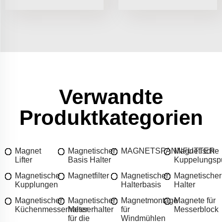
Verwandte
Produktkategorien
Magnet
Magnetischer
MAGNETSPANNFUTTER
Magnetische
Lifter
Basis Halter
Kuppelungs
Magnetische
Magnetfilter
Magnetischer
Magnetischer
Kupplungen
Halterbasis
Halter
Magnetischer
Magnetischer
Magnetmontage
Magnete für
Küchenmesserhalter
Messerhalter
für
Messerblock
für die
Windmühlen