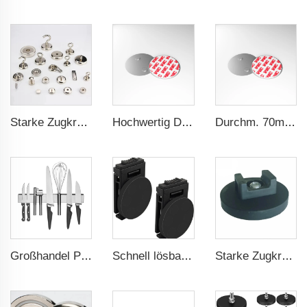
Starke Zugkraft Topf-Magnet-Halterung
Hochwertig Durchmesser 40 Magnetischer Halter Schnellverschlusssatz Magnetischer Montagepunkt Für Rauchmelder
Durchm. 70mm Einfache Bedienung Drahtloser Rauchmelder Magnethalter
Großhandel Polierter Werkzeughalter aus Edelstahl Magnetischem Messerstab für die Wand
Schnell lösbare handsfreie schwerlastfähige gummibeschichtete Magnetwerkzeughalter für Gürtelklipp
Starke Zugkraft Gummibeschichteter Magnet Magnetischer Kabelorganisator Halter