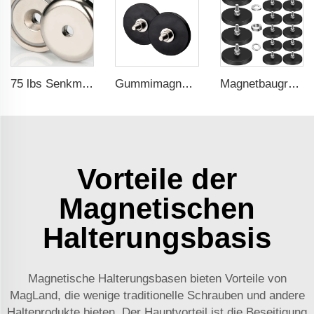
75 lbs Senkmuttermagnet für Werkzeughalter und Türschließer Neodymbechermagnet
Gummimagnet für Maschinenschutz-Türen mit 66 mm Außengewinde
Magnetbaugruppe zur Verwendung bei Möbelhaken, 22 mm Außengewinde
Vorteile der
Magnetischen
Halterungsbasis
Magnetische Halterungsbasen bieten Vorteile von
MagLand, die wenige traditionelle Schrauben und andere
Halteprodukte bieten. Der Hauptvorteil ist die Beseitigung