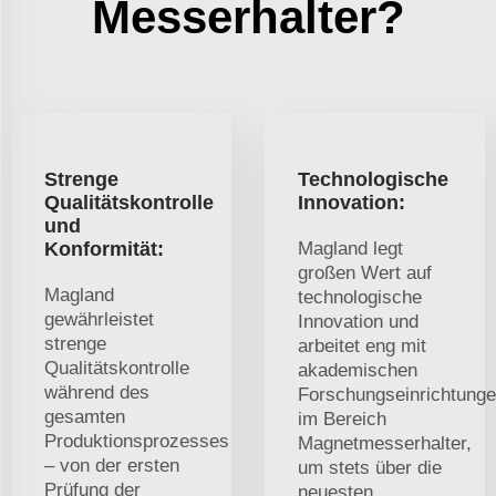
Messerhalter?
Strenge
Technologische
Qualitätskontrolle
Innovation:
und
Konformität:
Magland legt
großen Wert auf
Magland
technologische
gewährleistet
Innovation und
strenge
arbeitet eng mit
Qualitätskontrolle
akademischen
während des
Forschungseinrichtung
gesamten
im Bereich
Produktionsprozesses
Magnetmesserhalter,
– von der ersten
um stets über die
Prüfung der
neuesten