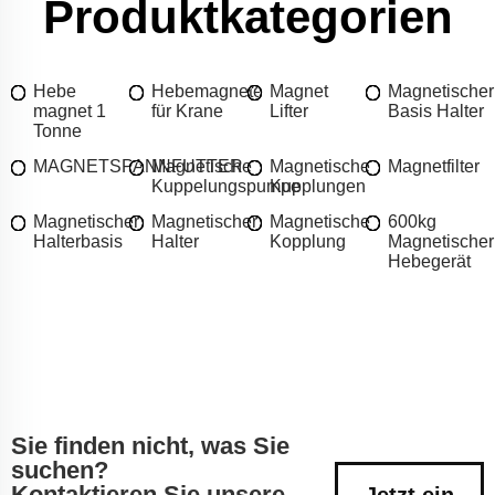
Produktkategorien
Hebe
Hebemagnete
Magnet
Magnetischer
magnet 1
für Krane
Lifter
Basis Halter
Tonne
MAGNETSPANNFUTTER
Magnetische
Magnetische
Magnetfilter
Kuppelungspumpe
Kupplungen
Magnetischer
Magnetischer
Magnetische
600kg
Halterbasis
Halter
Kopplung
Magnetischer
Hebegerät
Sie finden nicht, was Sie
suchen?
Kontaktieren Sie unsere