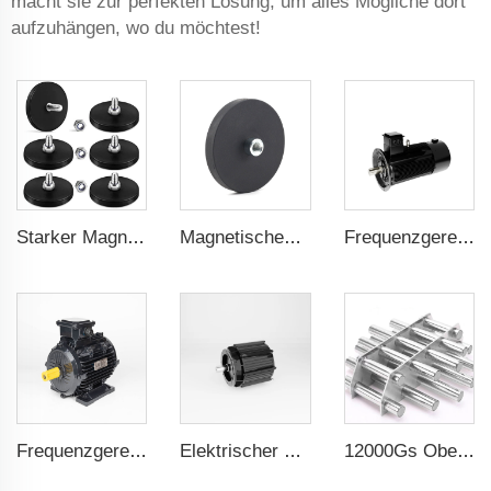
macht sie zur perfekten Lösung, um alles Mögliche dort
aufzuhängen, wo du möchtest!
Starker Magnet zur Organisation von Küchenwerkzeugen, 43 mm Außengewindestange
Magnetisches Quadrat zum Verbinden von Außenstraßenlaternen, 43 mm konv. Gewinde
Frequenzgeregelter PMSM 5,5kW-160kW
Frequenzgeregelter PMSM 5,5kW-132kW
Elektrischer Motor für Vakuumpumpe 0,55kW-2,2kW
12000Gs Oberflächenfeld polierter Edelstahl Magnetfilter