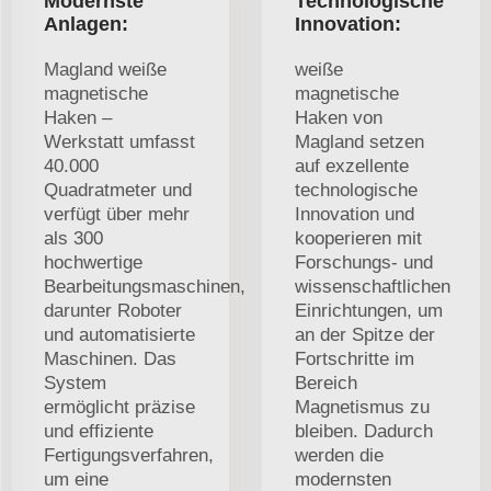
Modernste
Technologische
Anlagen:
Innovation:
Magland weiße
weiße
magnetische
magnetische
Haken –
Haken von
Werkstatt umfasst
Magland setzen
40.000
auf exzellente
Quadratmeter und
technologische
verfügt über mehr
Innovation und
als 300
kooperieren mit
hochwertige
Forschungs- und
Bearbeitungsmaschinen,
wissenschaftlichen
darunter Roboter
Einrichtungen, um
und automatisierte
an der Spitze der
Maschinen. Das
Fortschritte im
System
Bereich
ermöglicht präzise
Magnetismus zu
und effiziente
bleiben. Dadurch
Fertigungsverfahren,
werden die
um eine
modernsten