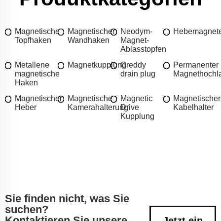
Magnetische
Magnetischer
Neodym-
Hebemagnet
Topfhaken
Wandhaken
Magnet-
Ablasstopfen
Metallene
Magnetkupplung
Greddy
Permanenter
magnetische
drain plug
Magnethochl
Haken
Magnetischer
Magnetische
Magnetic
Magnetischer
Heber
Kamerahalterung
Drive
Kabelhalter
Kupplung
Sie finden nicht, was Sie
suchen?
Kontaktieren Sie unsere
Jetzt ein