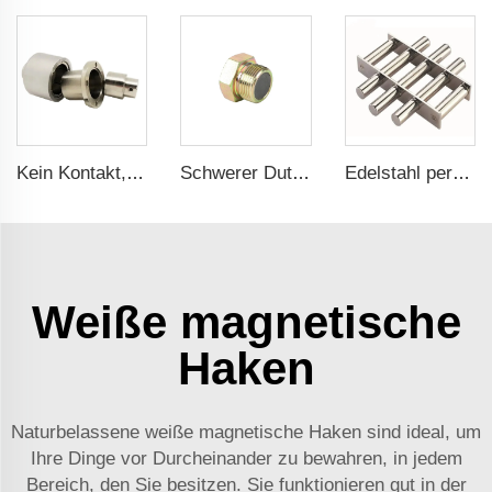
Kein Kontakt, kein Leck - Magnetkupplung für ISO- und Polyol-Motorpumpe der Hochdruck-Foamaschine
Schwerer Duty Magnetischer Ölpfannenablassstopfen
Edelstahl permanenter seltener Erdneodym-Magnetfilter magnetische Gitter für Wasserreiniger
Weiße magnetische
Haken
Naturbelassene weiße magnetische Haken sind ideal, um
Ihre Dinge vor Durcheinander zu bewahren, in jedem
Bereich, den Sie besitzen. Sie funktionieren gut in der