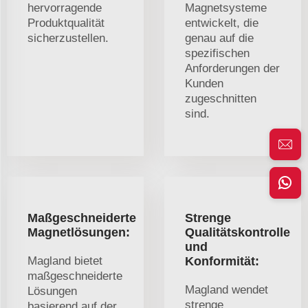
hervorragende
Magnetsysteme
Produktqualität
entwickelt, die
sicherzustellen.
genau auf die
spezifischen
Anforderungen der
Kunden
zugeschnitten
sind.
Maßgeschneiderte
Strenge
Magnetlösungen:
Qualitätskontrolle
und
Magland bietet
Konformität:
maßgeschneiderte
Magland wendet
Lösungen
strenge
basierend auf der