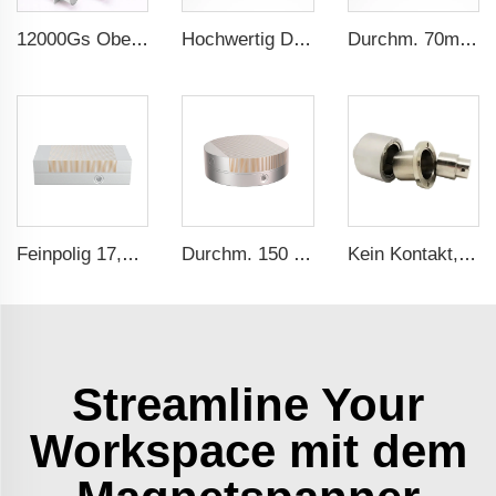
12000Gs Oberflächenfeld polierter Edelstahl Magnetfilter
Hochwertig Durchmesser 40 Magnetischer Halter Schnellverschlusssatz Magnetischer Montagepunkt Für Rauchmelder
Durchm. 70mm Einfache Bedienung Drahtloser Rauchmelder Magnethalter
Feinpolig 17,71x5,9 Zoll Selbstzentrierender Drehbank-Saugteller Permanentmagnet-Saugteller für Schleifmaschine
Durchm. 150 mm Permanentmagnet-Saugteller für Schleifmaschine
Kein Kontakt, kein Leck - Magnetkupplung für ISO- und Polyol-Motorpumpe der Hochdruck-Foamaschine
Streamline Your
Workspace mit dem