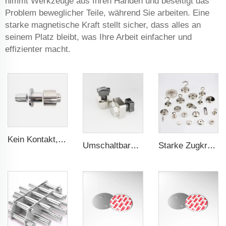
nimmt Werkzeuge aus Ihren Händen und beseitigt das
Problem beweglicher Teile, während Sie arbeiten. Eine
starke magnetische Kraft stellt sicher, dass alles an
seinem Platz bleibt, was Ihre Arbeit einfacher und
effizienter macht.
Kein Kontakt, kein Leck - Magnetkupplung für ISO- und Polyol-Motorpumpe der Hochdruck-Foamaschine
Umschaltbarer Magnet-Schalter ein/aus
Starke Zugkraft Topf-Magnet-Halterung