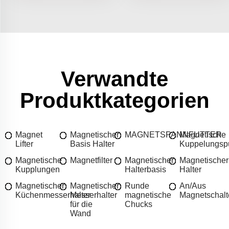
Verwandte
Produktkategorien
Magnet
Magnetischer
MAGNETSPANNFUTTER
Magnetische
Lifter
Basis Halter
Kuppelungs
Magnetische
Magnetfilter
Magnetischer
Magnetischer
Kupplungen
Halterbasis
Halter
Magnetischer
Magnetischer
Runde
An/Aus
Küchenmesserhalter
Messerhalter
magnetische
Magnetschalt
für die
Chucks
Wand