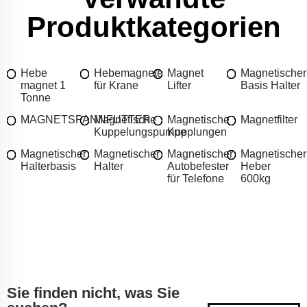
Produktkategorien
Hebe
Hebemagnete
Magnet
Magnetischer
magnet 1
für Krane
Lifter
Basis Halter
Tonne
MAGNETSPANNFUTTER
Magnetische
Magnetische
Magnetfilter
Kuppelungspumpe
Kupplungen
Magnetischer
Magnetischer
Magnetischer
Magnetischer
Halterbasis
Halter
Autobefester
Heber
für Telefone
600kg
Sie finden nicht, was Sie