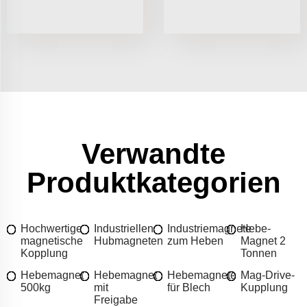
Verwandte
Produktkategorien
Hochwertige
Industriellen
Industriemagnete
Hebe-
magnetische
Hubmagneten
zum Heben
Magnet 2
Kopplung
Tonnen
Hebemagnet
Hebemagnet
Hebemagnete
Mag-Drive-
500kg
mit
für Blech
Kupplung
Freigabe