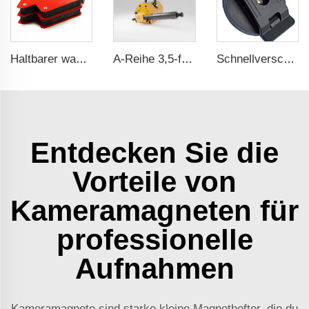
Haltbarer wasserdichter Gummibeschichteter Magnet
A-Reihe 3,5-fache Sicherheitsausstattung CE-Zertifizierung ma
Schnellverschluss Neodym-Rubber-Plastiküberzogene Magnete Gürtelklammern Magnetische Gürtelklemmen
Entdecken Sie die
Vorteile von
Kameramagneten für
professionelle
Aufnahmen
Kameramagnete sind starke kleine Magnethefter, die du