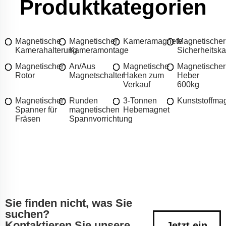
Produktkategorien
Magnetische
Magnetischer
Kameramagnete
Magnetischer
Kamerahalterung
Kameramontage
Sicherheits
Magnetischer
An/Aus
Magnetische
Magnetischer
Rotor
Magnetschalter
Haken zum
Heber
Verkauf
600kg
Magnetischer
Runden
3-Tonnen
Kunststoffma
Spanner für
magnetischen
Hebemagnet
Fräsen
Spannvorrichtung
Sie finden nicht, was Sie
suchen?
Kontaktieren Sie unsere
Jetzt ein