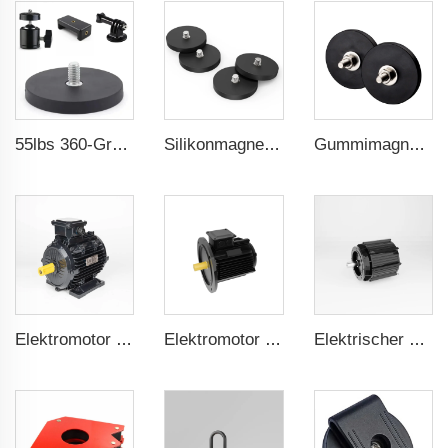
55lbs 360-Grad-Drehung Magnetisches Telefonhalter und für GoPro-Kameraaufsatz 1/4 Gewinde für mobile Fotografie und Videokapture
Silikonmagnete für magnetische Kabelstecker mit 88 mm Außengewinde
Gummimagnet für Maschinenschutz-Türen mit 66 mm Außengewinde
Elektromotor für Textilmaschinen 1,1kW-30kW
Elektromotor Für Vakuummantelventilator 1.1kW-3kW
Elektrischer Motor für Vakuumpumpe 0,55kW-2,2kW