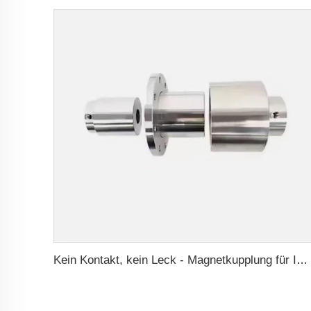
Kein Kontakt, kein Leck - Magnetkupplung für ISO- und Polyol-Motorpumpe der Hochdruck-Foamaschine