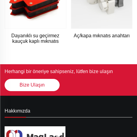
Dayanıklı su geçirmez
Aç/kapa mıknatıs anahtarı
kauçuk kaplı mıknatıs
Herhangi bir öneriye sahipseniz, lütfen bize ulaşın
Bize Ulaşın
Hakkımızda