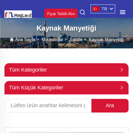
TR
Fiyat Teklifi Alın
Kaynak Manyetiği
Ana Sayfa
>
Mıknatıslar
>
Sabitle
>
Kaynak Manyetiği
Tüm Kategoriler
Tüm Küçük Kategoriler
Ara