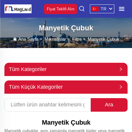
TR
Fiyat Teklifi Alın
Manyetik Çubuk
Ana Sayfa
>
Mıknatıslar
>
Filtre
>
Manyetik Çubuk
Tüm Kategoriler
Tüm Küçük Kategoriler
Ara
Manyetik Çubuk
Manyetik çubuklar, aynı zamanda manyetik tüpler veya manyetik