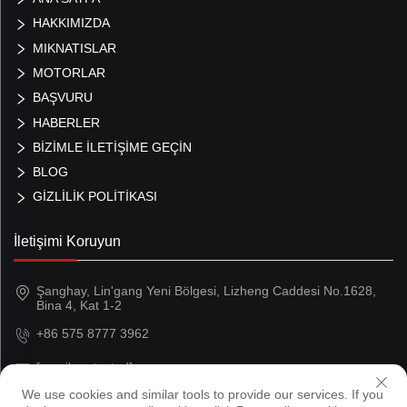
HAKKIMIZDA
MIKNATISLAR
MOTORLAR
BAŞVURU
HABERLER
BİZİMLE İLETİŞİME GEÇİN
BLOG
GIZLILIK POLITIKASI
İletişimi Koruyun
Şanghay, Lin'gang Yeni Bölgesi, Lizheng Caddesi No.1628,
Bina 4, Kat 1-2
+86 575 8777 3962
[email protected]
We use cookies and similar tools to provide our services. If you