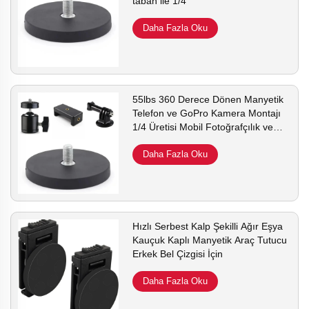
taban ile 1/4
Daha Fazla Oku
55lbs 360 Derece Dönen Manyetik
Telefon ve GoPro Kamera Montajı
1/4 Üretisi Mobil Fotoğrafçılık ve
Video Kaydı için
Daha Fazla Oku
Hızlı Serbest Kalp Şekilli Ağır Eşya
Kauçuk Kaplı Manyetik Araç Tutucu
Erkek Bel Çizgisi İçin
Daha Fazla Oku