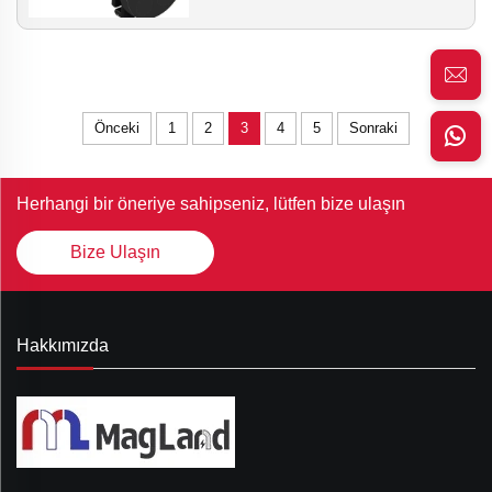
Önceki
1
2
3
4
5
Sonraki
Herhangi bir öneriye sahipseniz, lütfen bize ulaşın
Bize Ulaşın
Hakkımızda