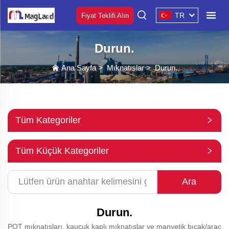
TR
Fiyat Teklifi Alın
Durun.
Ana Sayfa
>
Mıknatıslar
>
Durun.
Tüm Kategoriler
Tüm Küçük Kategoriler
Ara
Durun.
POT mıknatısları, kauçuk kaplı mıknatıslar ve manyetik bıçak/araç