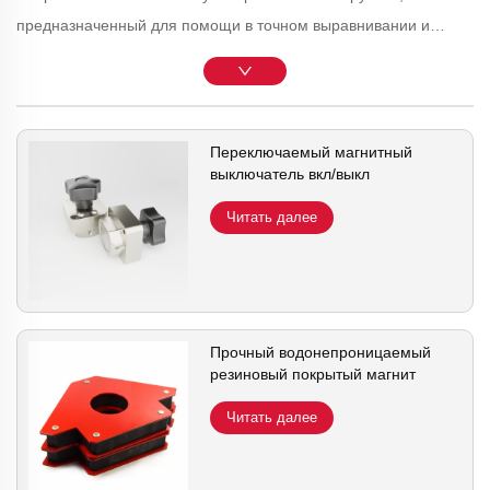
предназначенный для помощи в точном выравнивании и
позиционировании металлоконструкций во время сварочных
процессов. Благодаря мощным магнитам этот инструмент
надежно удерживает ферромагнитные материалы под
различными углами, позволяя сварщикам получать точные и
Переключаемый магнитный
выключатель вкл/выкл
устойчивые конфигурации соединений. Сварочные магниты
незаменимы для обеспечения равномерных швов, повышения
Читать далее
эффективности и поддержания последовательности в
сварочных проектах. Их способность надежно захватывать
металлические детали способствует общей точности и
качеству сварочных работ.
Прочный водонепроницаемый
резиновый покрытый магнит
Читать далее