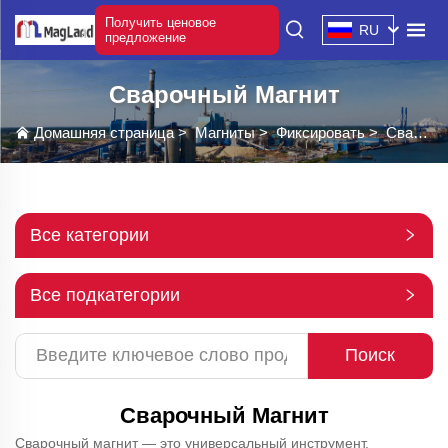
Получить ценовое
RU
предложение
Сварочный Магнит
Домашняя страница
>
Магниты
>
Фиксировать
>
Сварочный Магнит
Все категории
Все подкатегории
Поиск
Сварочный Магнит
Сварочный магнит — это универсальный инструмент,