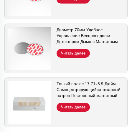
Диаметр 70мм Удобное
Управление Беспроводным
Детектором Дыма с Магнитным
Держателем
Читать далее
Тонкий полюс 17.71x5.9 Дюйм
Самоцентрирующийся токарный
патрон Постоянный магнитный
патрон для шлифовального
станка
Читать далее