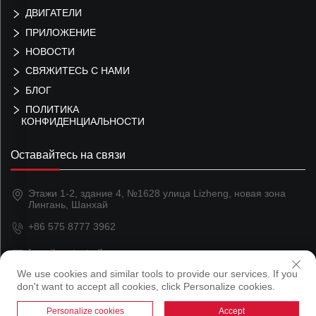
ДВИГАТЕЛИ
ПРИЛОЖЕНИЕ
НОВОСТИ
СВЯЖИТЕСЬ С НАМИ
БЛОГ
ПОЛИТИКА
КОНФИДЕНЦИАЛЬНОСТИ
Оставайтесь на связи
Этажи 1-2, здание 4, №1628 улица Lizheng, новая зона
Лингань, Шанхай
+86 575 8777 3962
[email protected]
We use cookies and similar tools to provide our services. If you
don't want to accept all cookies, click Personalize cookies.
Copyright © 2024 Shanghai Magland Magnetics Co., Ltd
Personalize cookies
Accept