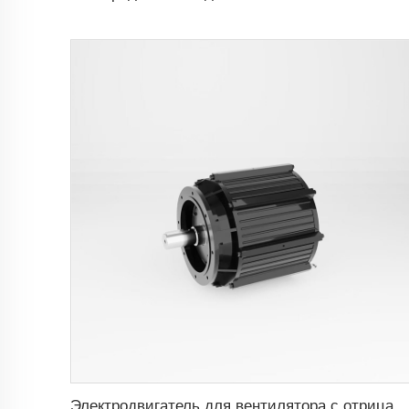
Электродвигатель для вентилятора с отрицательным давлением 1.5кВт-4кВт