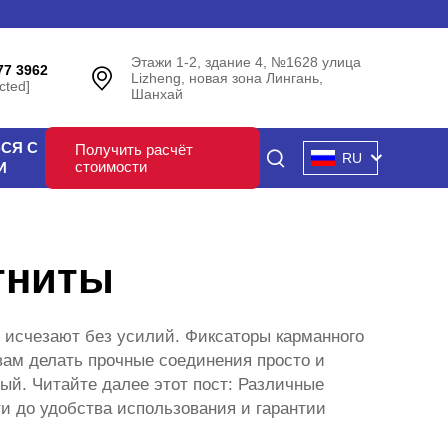
Этажи 1-2, здание 4, №1628 улица
77 3962
Lizheng, новая зона Лингань,
cted]
Шанхай
СЯ С
Получить расчёт
RU
стоимости
И
гниты
 исчезают без усилий. Фиксаторы карманного
вам делать прочные соединения просто и
ый. Читайте далее этот пост: Различные
и до удобства использования и гарантии