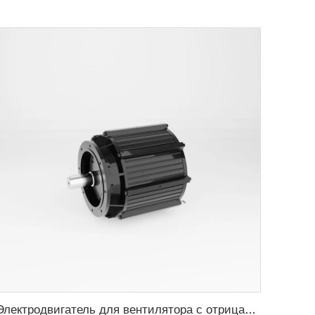
Электродвигатель для вентилятора с отрицательным давлением 0.55кВт-2.2кВт