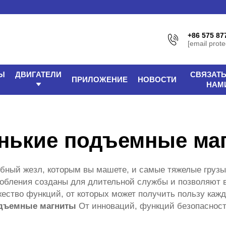
+86 575 87
[email prote
Ы
ДВИГАТЕЛИ
СВЯЗАТЬ
ПРИЛОЖЕНИЕ
НОВОСТИ
НАМ
нькие подъемные ма
ный жезл, которым вы машете, и самые тяжелые грузы
собления созданы для длительной службы и позволяют 
ество функций, от которых может получить пользу кажд
дъемные магниты
От инноваций, функций безопасност