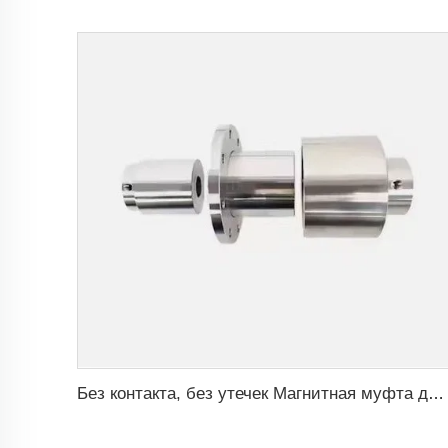
Без контакта, без утечек Магнитная муфта для двигателя ISO и Polyol насоса высокого давления пенообразователя