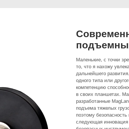
Современн
подъемны
Маленькие, с точки зр
то, что я нахожу увле
дальнейшего развития
одного типа или друго
компетенцию способнос
в своих планшетах. М
разработанные MagLan
подъема тяжелых грузо
поэтому безопасность 
следующая инновация 
безопасных инструмен