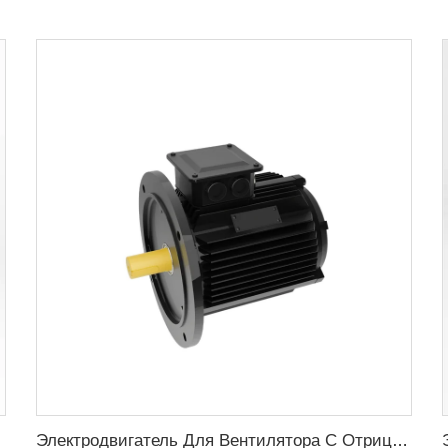
Электродвигатель Для Вентилятора С Отрицательным Давлением 1.1кВт-3кВт