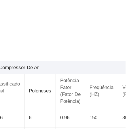
 Compressor De Ar
Potência
ssificado
Fator
Freqüência
Ve
al
Poloneses
(Fator De
(HZ)
(r/
Potência)
.6
6
0.96
150
30