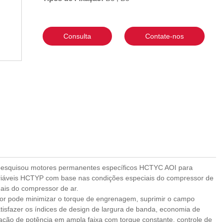
Consulta
Contate-nos
u e pesquisou motores permanentes específicos HCTYC AOI para
iáveis HCTYP com base nas condições especiais do compressor de
nais do compressor de ar.
tor pode minimizar o torque de engrenagem, suprimir o campo
tisfazer os índices de design de largura de banda, economia de
lação de potência em ampla faixa com torque constante, controle de