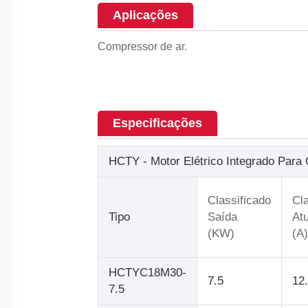
Aplicações
Compressor de ar.
Especificações
HCTY - Motor Elétrico Integrado Para
Classificado
Cla
Tipo
Saída
Atu
(KW)
(A)
HCTYC18M30-
7.5
12
7.5