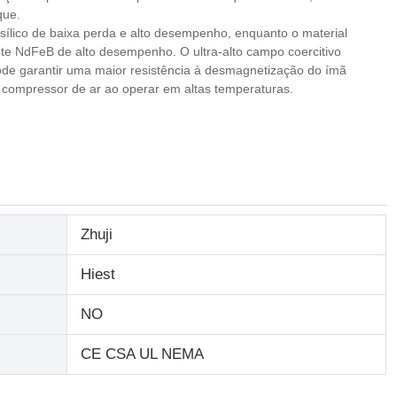
que.
o sílico de baixa perda e alto desempenho, enquanto o material
nte NdFeB de alto desempenho. O ultra-alto campo coercitivo
ode garantir uma maior resistência à desmagnetização do ímã
compressor de ar ao operar em altas temperaturas.
Zhuji
Hiest
NO
CE CSA UL NEMA