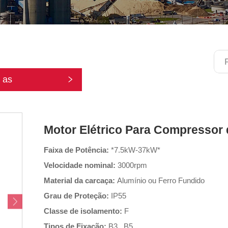
 as
tegorias
Motor Elétrico Para Compressor
Faixa de Potência:
*7.5kW-37kW*
Velocidade nominal:
3000rpm
Material da carcaça:
Alumínio ou Ferro Fundido
Grau de Proteção:
IP55
Classe de isolamento:
F
Tipos de Fixação:
B3 , B5