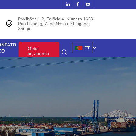
Pavilhões 1-2, Edifício 4, Número 1628
Rua Lizheng, Zona Nova de Lingang,
Xangai
ONTATO
PT
Obter
CO
orçamento