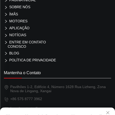
PÁGINA INICIAL
SOBRE NÓS
ÍMÃS
MOTORES
APLICAÇÃO
NOTÍCIAS
ENTRE EM CONTATO
CONOSCO
BLOG
POLÍTICA DE PRIVACIDADE
Mantenha o Contato
Pavilhões 1-2, Edifício 4, Número 1628 Rua Lizheng, Zona
Nova de Lingang, Xangai
+86 575 8777 3962
[email protected]