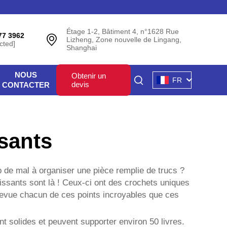
Étage 1-2, Bâtiment 4, n°1628 Rue
77 3962
Lizheng, Zone nouvelle de Lingang,
cted]
Shanghai
NOUS
Obtenir un
FR
devis
CONTACTER
sants
 de mal à organiser une pièce remplie de trucs ?
ssants sont là ! Ceux-ci ont des crochets uniques
 revue chacun de ces points incroyables que ces
t solides et peuvent supporter environ 50 livres.