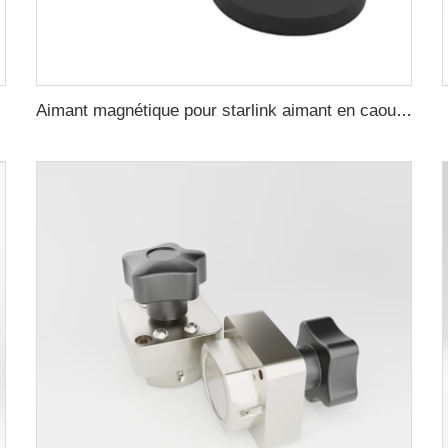
Aimant magnétique pour starlink aimant en caoutchouc 22 mm filetage femelle plat interne