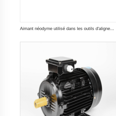
Aimant néodyme utilisé dans les outils d'alignement magnétique lors de l'application d'un film décoratif pour voiture, fournisseur d'aimants, filetage femelle plat de 66 mm