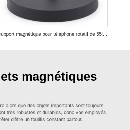
support magnétique pour téléphone rotatif de 55lbs et pour caméra GoPro avec filetage 1/4 pour la photographie et la vidéo mobile
hets magnétiques
e alors que des objets importants sont toujours
ont très robustes et durables, donc vos employés
er d'être un fouillis constant partout.