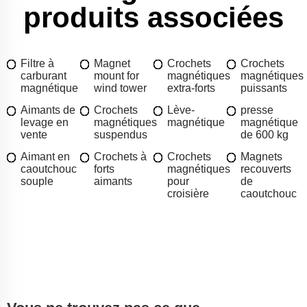
produits associées
Filtre à
Magnet
Crochets
Crochets
carburant
mount for
magnétiques
magnétiques
magnétique
wind tower
extra-forts
puissants
Aimants de
Crochets
Lève-
presse
levage en
magnétiques
magnétique
magnétique
vente
suspendus
de 600 kg
Aimant en
Crochets à
Crochets
Magnets
caoutchouc
forts
magnétiques
recouverts
souple
aimants
pour
de
croisière
caoutchouc