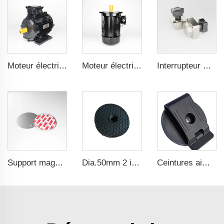
Moteur électrique pour machine textile 1,1kW-30kW
Moteur électrique pour compresseur d'air 7,5kW-132kW
Interrupteur magnétique à commande on/off
Support magnétique de haute qualité, diamètre 40, kit d'assemblage magnétique pour détecteur de fumée
Dia.50mm 2 inch 25lbs Industrie Aimant Néodyme en caoutchouc revêtu pour armes
Ceintures aimantées à clips en néodyme avec revêtement en caoutchouc et plastique, fixation rapide