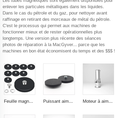
Les tubes magnétiques sont également disponibles pour
enlever les particules métalliques dans les liquides.
Dans le cas du pétrole et du gaz, pour nettoyer avant
raffinage en retirant des morceaux de métal du pétrole.
C'est le processus qui permet aux machines de
fonctionner mieux et de rester opérationnelles plus
longtemps. Une version plus récente des séances
photos de réparation à la MacGyver... parce que les
machines en bon état économisent du temps et des $$$ !
Feuille magnétique en caoutchouc pour maintenir les outils de réparation par attraction magnétique, filetage femelle convexe de 66 mm
Puissant aimant pour utilisation dans les supports de montage des boîtes lumineuses des taxis aimant revêtu de 22 mm filetage femelle convexe
Moteur à aimant permanent pour pompe