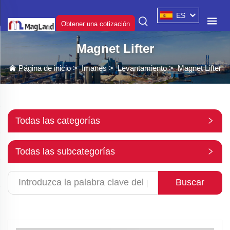
ES
Obtener una cotización
Magnet Lifter
Página de inicio
>
Imanes
>
Levantamiento
>
Magnet Lifter
Todas las categorías
Todas las subcategorías
Buscar