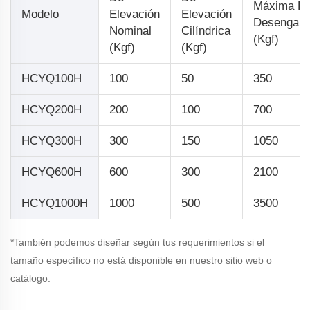
Máxima D
Modelo
Elevación
Elevación
Desengan
Nominal
Cilíndrica
(kgf)
(kgf)
(kgf)
HCYQ100H
100
50
350
HCYQ200H
200
100
700
HCYQ300H
300
150
1050
HCYQ600H
600
300
2100
HCYQ1000H
1000
500
3500
*También podemos diseñar según tus requerimientos si el
tamaño específico no está disponible en nuestro sitio web o
catálogo.