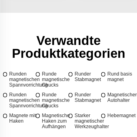
Verwandte
Produktkategorien
Runden
Runde
Runder
Rund basis
magnetischen
magnetische
Stabmagnet
magnet
Spannvorrichtung
Chucks
Runden
Runde
Runder
Magnetischer
magnetischen
magnetische
Stabmagnet
Autohalter
Spannvorrichtung
Chucks
Magnete mit
Magnetische
Starker
Hebemagnet
Haken
Haken zum
magnetischer
Aufhängen
Werkzeughalter