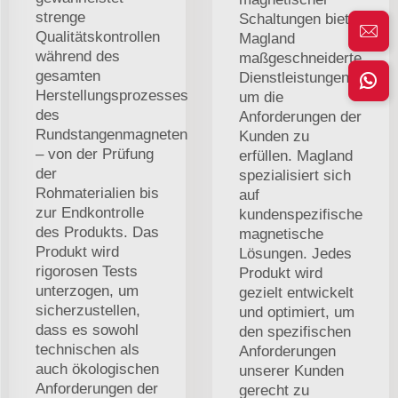
strenge
Schaltungen bietet
Qualitätskontrollen
Magland
während des
maßgeschneiderte
gesamten
Dienstleistungen,
Herstellungsprozesses
um die
des
Anforderungen der
Rundstangenmagneten
Kunden zu
– von der Prüfung
erfüllen. Magland
der
spezialisiert sich
Rohmaterialien bis
auf
zur Endkontrolle
kundenspezifische
des Produkts. Das
magnetische
Produkt wird
Lösungen. Jedes
rigorosen Tests
Produkt wird
unterzogen, um
gezielt entwickelt
sicherzustellen,
und optimiert, um
dass es sowohl
den spezifischen
technischen als
Anforderungen
auch ökologischen
unserer Kunden
Anforderungen der
gerecht zu