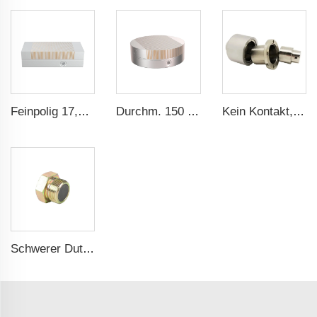
Feinpolig 17,71x5,9 Zoll Selbstzentrierender Drehbank-Saugteller Permanentmagnet-Saugteller für Schleifmaschine
Durchm. 150 mm Permanentmagnet-Saugteller für Schleifmaschine
Kein Kontakt, kein Leck - Magnetkupplung für ISO- und Polyol-Motorpumpe der Hochdruck-Foamaschine
Schwerer Duty Magnetischer Ölpfannenablassstopfen