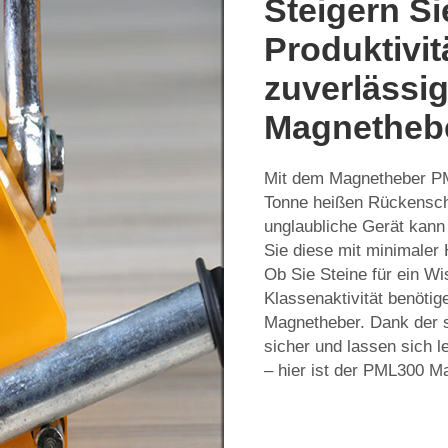
Steigern Si
Produktivit
zuverlässi
Magnethebe
Mit dem Magnetheber P
Tonne
heißen Rückensc
unglaubliche Gerät kan
Sie diese mit minimaler 
Ob Sie Steine für ein Wi
Klassenaktivität benötig
Magnetheber. Dank der s
sicher und lassen sich l
– hier ist der PML300 M