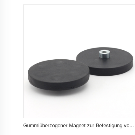
Gummiüberzogener Magnet zur Befestigung von Haltern für Feuerlöscher mit 88 mm konvexem Innengewinde