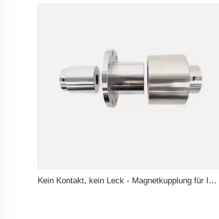
Kein Kontakt, kein Leck - Magnetkupplung für ISO- und Polyol-Motorpumpe der Hochdruck-Foamaschine