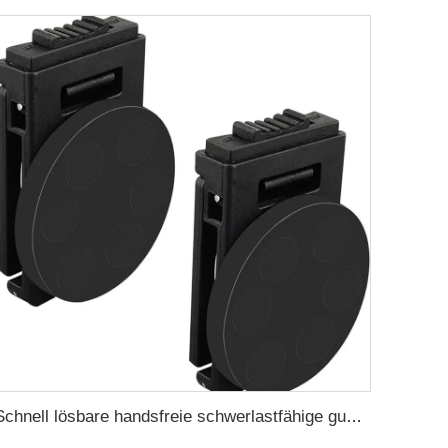
Schnell lösbare handsfreie schwerlastfähige gummibeschichtete Magnetwerkzeughalter für Gürtelklipp