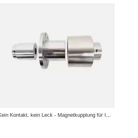
Kein Kontakt, kein Leck - Magnetkupplung für ISO- und Polyol-Motorpumpe der Hochdruck-Foamaschine