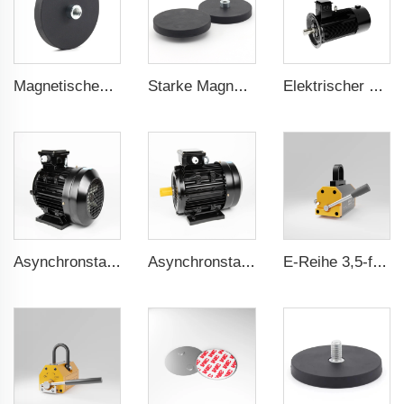
Magnetisches Quadrat zum Verbinden von Außenstraßenlaternen, 43 mm konv. Gewinde
Starke Magnete für den Einsatz in Befestigungshalterungen von Taxidachboxen, beschichteter Magnet mit 22 mm konvexem Außengewinde
Elektrischer Motor für Luftkompressor 5,5kW-160kW
Asynchronstart-PMSM 0,55kW-37kW
Asynchronstart-PMSM 0,55kW-37kW
E-Reihe 3,5-faches Sicherheitsverhältnis CE-Zertifizierung ma