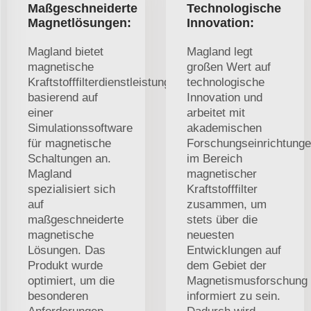
Maßgeschneiderte
Technologische
Magnetlösungen:
Innovation:
Magland bietet
Magland legt
magnetische
großen Wert auf
Kraftstofffilterdienstleistungen
technologische
basierend auf
Innovation und
einer
arbeitet mit
Simulationssoftware
akademischen
für magnetische
Forschungseinrichtung
Schaltungen an.
im Bereich
Magland
magnetischer
spezialisiert sich
Kraftstofffilter
auf
zusammen, um
maßgeschneiderte
stets über die
magnetische
neuesten
Lösungen. Das
Entwicklungen auf
Produkt wurde
dem Gebiet der
optimiert, um die
Magnetismusforschung
besonderen
informiert zu sein.