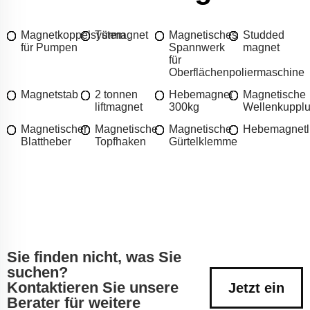
Magnetkoppelsystem
Türmagnet
Magnetisches
Studded
für Pumpen
Spannwerk
magnet
für
Oberflächenpoliermaschine
Magnetstab
2 tonnen
Hebemagnet
Magnetische
liftmagnet
300kg
Wellenkuppl
Magnetischer
Magnetische
Magnetische
Hebemagnetli
Blattheber
Topfhaken
Gürtelklemme
Sie finden nicht, was Sie
suchen?
Kontaktieren Sie unsere
Jetzt ein
Berater für weitere