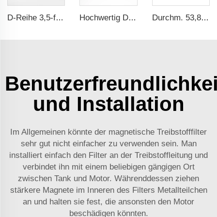
D-Reihe 3,5-fache Sicherheitsausstattung CE-Zertifizierung ma
Hochwertig Durchmesser 40 Magnetischer Halter Schnellverschlusssatz Magnetischer Montagepunkt Für Rauchmelder
Durchm. 53,8 mm, 25 kg Zugkraft, wasserdichte gummibeschichtete Magnusbasis mit 1/4
Benutzerfreundlichkei
und Installation
Im Allgemeinen könnte der magnetische Treibstofffilter
sehr gut nicht einfacher zu verwenden sein. Man
installiert einfach den Filter an der Treibstoffleitung und
verbindet ihn mit einem beliebigen gängigen Ort
zwischen Tank und Motor. Währenddessen ziehen
stärkere Magnete im Inneren des Filters Metallteilchen
an und halten sie fest, die ansonsten den Motor
beschädigen könnten.