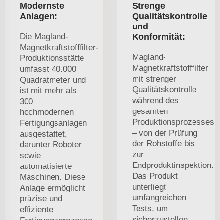
Modernste
Strenge
Anlagen:
Qualitätskontrolle
und
Die Magland-
Konformität:
Magnetkraftstofffilter-
Magland-
Produktionsstätte
Magnetkraftstofffilter
umfasst 40.000
mit strenger
Quadratmeter und
Qualitätskontrolle
ist mit mehr als
während des
300
gesamten
hochmodernen
Produktionsprozesses
Fertigungsanlagen
– von der Prüfung
ausgestattet,
der Rohstoffe bis
darunter Roboter
zur
sowie
Endproduktinspektion.
automatisierte
Das Produkt
Maschinen. Diese
unterliegt
Anlage ermöglicht
umfangreichen
präzise und
Tests, um
effiziente
sicherzustellen,