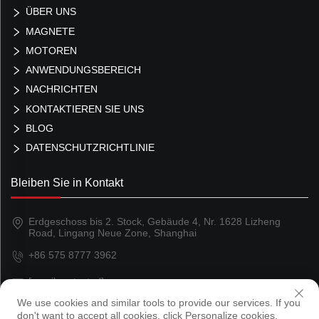
ÜBER UNS
MAGNETE
MOTOREN
ANWENDUNGSBEREICH
NACHRICHTEN
KONTAKTIEREN SIE UNS
BLOG
DATENSCHUTZRICHTLINIE
Bleiben Sie in Kontakt
Erdgeschoss bis 2. Stock, Gebäude 4, Nr. 1628 Lizheng
Road, Lingang Neue Zone, Shanghai
+86 575 8777 3962
[email protected]
We use cookies and similar tools to provide our services. If you
don't want to accept all cookies, click Personalize cookies.