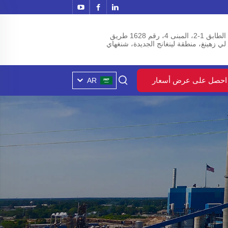
الطابق 1-2، المبنى 4، رقم 1628 طريق
لي زهينغ، منطقة لينغانج الجديدة، شنغهاي
احصل على عرض أسعار
AR