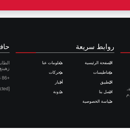
روابط سريعة
حاف
الصفحة الرئيسية
معلومات عنا
زهينغ
مغناطيسات
محركات
+86 575 8777 3962
التطبيق
أخبار
[email protected]
،
اتصل بنا
مدونة
م
سياسة الخصوصية