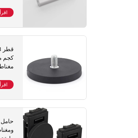
اقرأ
كجم مق
مغناط
برغي قط
اقرأ
حامل 
ومغنا