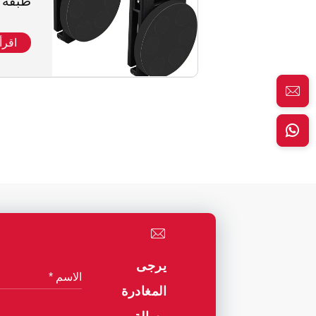
طبقة 
حزام
اقرأ
يرجى
المغادرة