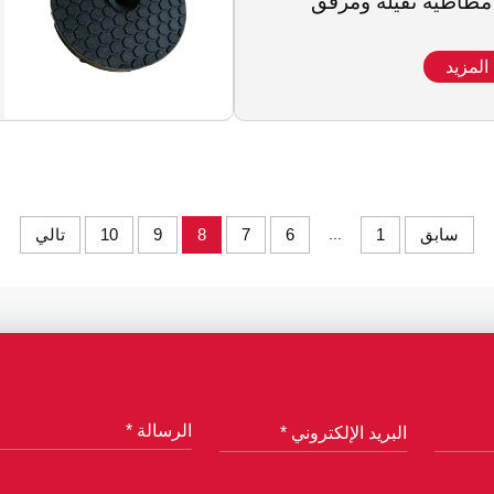
مطاطية ثقيلة ومرفق
 المزيد
سابق
1
...
6
7
8
9
10
تالي