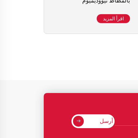
بالمطاط نيووديميوم
اقرأ المزيد
أرسل