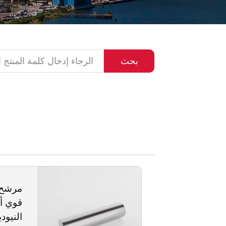
بحث
مرشح 
قوي أ
النيود