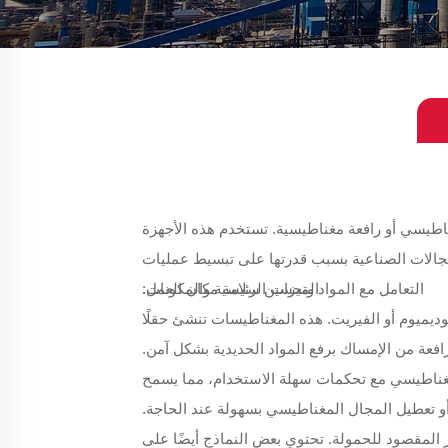
ناطيسي أو رافعة مغناطيسية. تستخدم هذه الأجهزة
مجالات الصناعية بسبب قدرتها على تبسيط عمليات
التعامل مع المواد وتحسين سلامة مكان العمل.
الميزات الرئيسية والمكونات:
وديميوم أو الفيريت. هذه المغناطيسات تنشئ حقلًا
الرافعة من الإمساك برفع المواد الحديدية بشكل آمن.
لمغناطيسي مع تحكمات سهلة الاستخدام، مما يسمح
و تعطيل المجال المغناطيسي بسهولة عند الحاجة.
ير المقصود للحمولة. تحتوي بعض النماذج أيضًا على