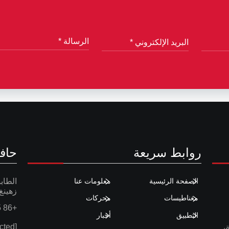
روابط سريعة
حاف
الصفحة الرئيسية
معلومات عنا
زهينغ
مغناطيسات
محركات
+86 575 8777 3962
التطبيق
أخبار
[email protected]
،