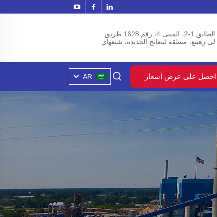
الطابق 1-2، المبنى 4، رقم 1628 طريق
لي زهينغ، منطقة لينغانج الجديدة، شنغهاي
احصل على عرض أسعار
AR