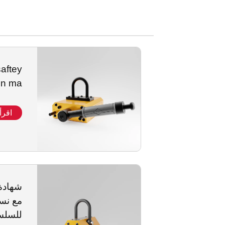
saftey
ion ma
اقرأ
للسلسل