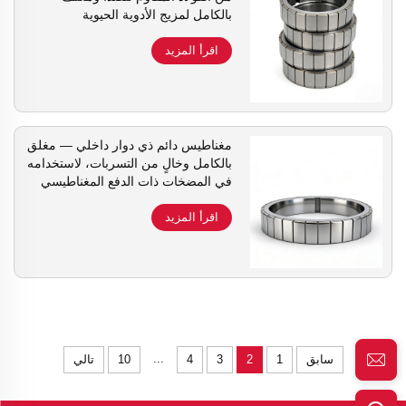
بالكامل لمزيج الأدوية الحيوية
والمضخات الكيميائية ذات الدفع
المغناطيسي
اقرأ المزيد
مغناطيس دائم ذي دوار داخلي — مغلق
بالكامل وخالٍ من التسربات، لاستخدامه
في المضخات ذات الدفع المغناطيسي
اقرأ المزيد
...
سابق
1
2
3
4
10
تالي