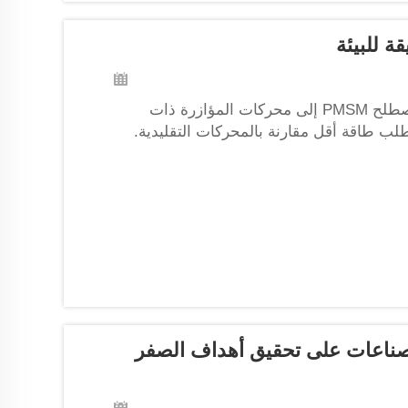
استخدام محركات PMSM لدفع الاستدامة في التصنيع. تشير مصطلح PMSM إلى محركات المؤازرة ذات
تطلب طاقة أقل مقارنة بالمحركات التقليدية.
كات، فإنها ستساهم في تقليل استهلاك الطاقة
لصناعات على تحقيق أهداف الصفر