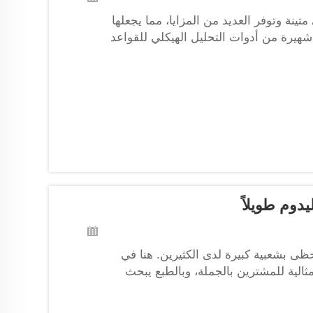
نة وتوفر العديد من المزايا، مما يجعلها
يمكن استخدام Structure101، وهو عائلة شهيرة من أدوات التحليل الهيكلي للقواعد
وم طويلاً
 بشعبية كبيرة لدى الكثيرين. هنا في
. مثالية للمشترين بالجملة، وبالطبع يبحث