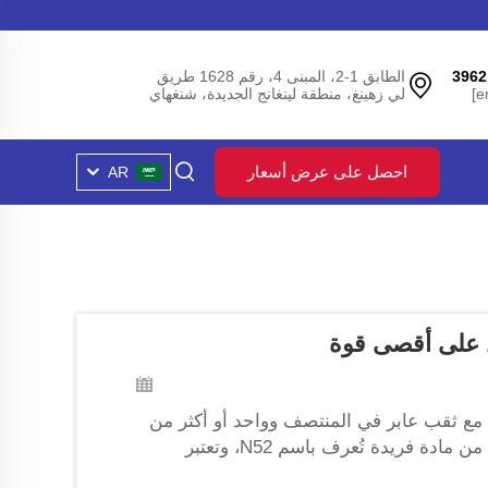
الطابق 1-2، المبنى 4، رقم 1628 طريق
لي زهينغ، منطقة لينغانج الجديدة، شنغهاي
احصل على عرض أسعار
AR
مع ثقب عابر في المنتصف وواحد أو أكثر من
الثقوب المُستدورة من اتجاه مختلف عن المركز. وهي مصنوعة من مادة فريدة تُعرف باسم N52، وتعتبر