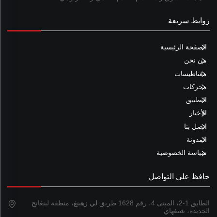
روابط سريعة
الصفحة الرئيسية
من نحن
مغناطيسات
محركات
التطبيق
الأخبار
اتصل بنا
المدونة
سياسة الخصوصية
حافظ على التواصل
الطابق 1-2، المبنى 4، رقم 1628 طريق لي زهينغ، منطقة لينغانج
الجديدة، شنغهاي