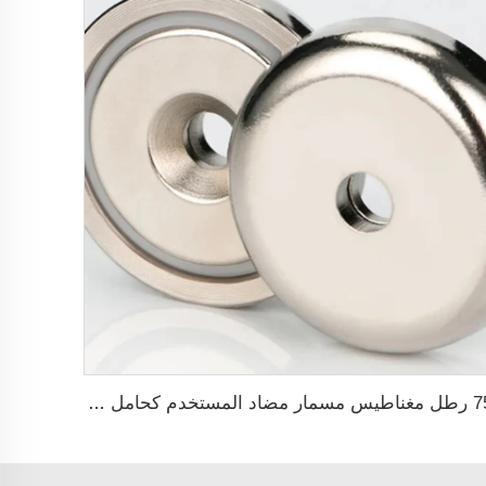
75 رطل مغناطيس مسمار مضاد المستخدم كحامل أدوات وأقفال الأبواب مغناطيس كوب نيووديميوم