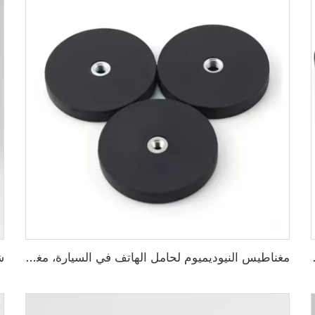
ة 88 مم خيط ذكر
مغناطيس النيوديميوم لحامل الهاتف في السيارة، مغناطيس قوي بفتحة خيط مسطحة داخلية 43 مم