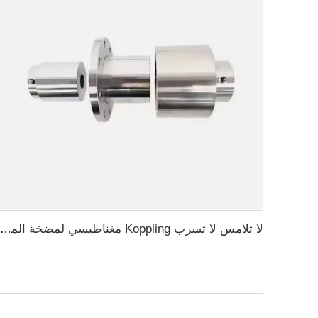
لا تلامس لا تسرب Koppling مغناطيسي لمضخة المحرك Polyol ومضخة foaming machine الضغط العالي