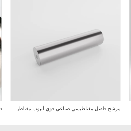
مرشح فاصل مغناطيسي صناعي قوي أنبوب مغناطيسي من النيوديميوم والستانلس ستيل