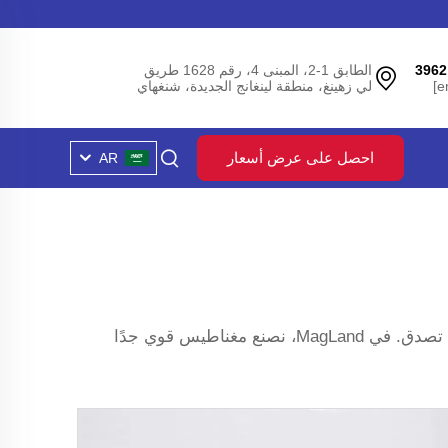
الطابق 1-2، المبنى 4، رقم 1628 طريق
لي زهينغ، منطقة لينغانج الجديدة، شنغهاي
احصل على عرض أسعار
AR
قد تبدو كأشياء أساسية، لكنها تحتوي في الواقع على قوة لا تصدق. في MagLand، نصنع مغناطيس قوي جدًا