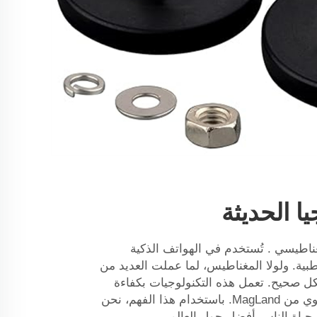
يا الحديثة
غناطيسي
. تُستخدم في الهواتف الذكية
ية. ولولا المغناطيس، لما عملت العديد من
شكل صحيح. تعمل هذه التكنولوجيات بكفاءة
وموثوقية، بفضل المغناطيس القوي من MagLand. باستخدام هذا الفهم، نحن
حياة الناس أفضل حول العالم.