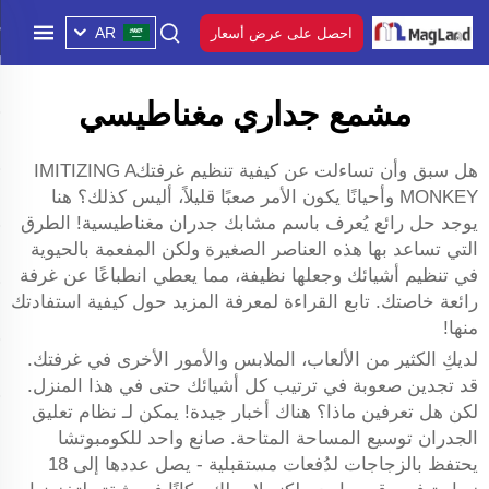
AR
احصل على عرض أسعار
مشمع جداري مغناطيسي
هل سبق وأن تساءلت عن كيفية تنظيم غرفتكIMITIZING A
MONKEY وأحيانًا يكون الأمر صعبًا قليلاً، أليس كذلك؟ هنا
يوجد حل رائع يُعرف باسم مشابك جدران مغناطيسية! الطرق
التي تساعد بها هذه العناصر الصغيرة ولكن المفعمة بالحيوية
في تنظيم أشيائك وجعلها نظيفة، مما يعطي انطباعًا عن غرفة
رائعة خاصتك. تابع القراءة لمعرفة المزيد حول كيفية استفادتك
منها!
لديكِ الكثير من الألعاب، الملابس والأمور الأخرى في غرفتك.
قد تجدين صعوبة في ترتيب كل أشيائك حتى في هذا المنزل.
لكن هل تعرفين ماذا؟ هناك أخبار جيدة! يمكن لـ نظام تعليق
الجدران توسيع المساحة المتاحة. صانع واحد للكومبوتشا
يحتفظ بالزجاجات لدُفعات مستقبلية - يصل عددها إلى 18