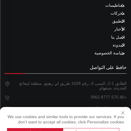
مغناطيسات
محركات
التطبيق
الأخبار
اتصل بنا
المدونة
سياسة الخصوصية
حافظ على التواصل
الطابق 1-2، المبنى 4، رقم 1628 طريق لي زهينغ، منطقة لينغانج
الجديدة، شنغهاي
+86 575 8777 3962
[email protected]
We use cookies and similar tools to provide our services. If you
don't want to accept all cookies, click Personalize cookies.