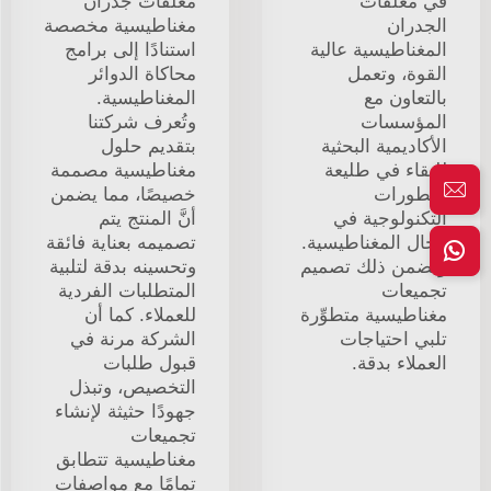
في مُعلِّقات
مُعلِّقات جدران
الجدران
مغناطيسية مخصصة
المغناطيسية عالية
استنادًا إلى برامج
القوة، وتعمل
محاكاة الدوائر
بالتعاون مع
المغناطيسية.
المؤسسات
وتُعرف شركتنا
الأكاديمية البحثية
بتقديم حلول
للبقاء في طليعة
مغناطيسية مصممة
التطورات
خصيصًا، مما يضمن
التكنولوجية في
أنَّ المنتج يتم
مجال المغناطيسية.
تصميمه بعناية فائقة
ويضمن ذلك تصميم
وتحسينه بدقة لتلبية
تجميعات
المتطلبات الفردية
مغناطيسية متطوِّرة
للعملاء. كما أن
تلبي احتياجات
الشركة مرنة في
العملاء بدقة.
قبول طلبات
التخصيص، وتبذل
جهودًا حثيثة لإنشاء
تجميعات
مغناطيسية تتطابق
تمامًا مع مواصفات