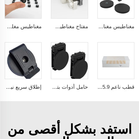
مغناطيس مغناطيسي لجهاز Starlink، مغناطيس مطاطي بفتحة أنثى مسطحة قطر 22 مم
مفتاح مغناطيسي قابل للتشغيل / الإيقاف
مغناطيس مغلف بالمطاط مقاوم للماء بشكل دائم
قطب ناعم 17.71x5.9 إنش ذات مركز تلقائي مقعد ماكنة ثني دائم المغناطيسية لآلة الطحن
حامل أدوات بتصميم فك سريع ومغناطيسي مقاوم للصدمات مع طبقة مطاطية ثقيلة ومرفق حزام
إطلاق سريع نيووديميوم مغلف بالمطاط والبلاستيك مقاطع حزام مغناطيسية مغناطيسية
استفد بشكل أقصى من