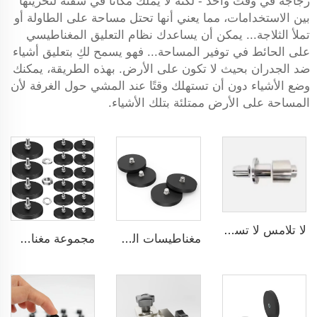
زجاجة في وقت واحد - لكنه لا يملك مكانًا في شقته لتخزينها
بين الاستخدامات، مما يعني أنها تحتل مساحة على الطاولة أو
تملأ الثلاجة... يمكن أن يساعدك نظام التعليق المغناطيسي
على الحائط في توفير المساحة... فهو يسمح لكِ بتعليق أشياء
ضد الجدران بحيث لا تكون على الأرض. بهذه الطريقة، يمكنك
وضع الأشياء دون أن تستهلك وقتًا عند المشي حول الغرفة لأن
المساحة على الأرض ممتلئة بتلك الأشياء.
لا تلامس لا تسرب Koppling مغناطيسي لمضخة المحرك Polyol ومضخة foaming machine الضغط العالي
مغناطيسات السليكون لموصلات الكابلات المغناطيسية 88 مم خيط ذكر
مجموعة مغناطيسية للاستخدام في الخطافات المثبتة على الأثاث بخيط خارجي 22 مم