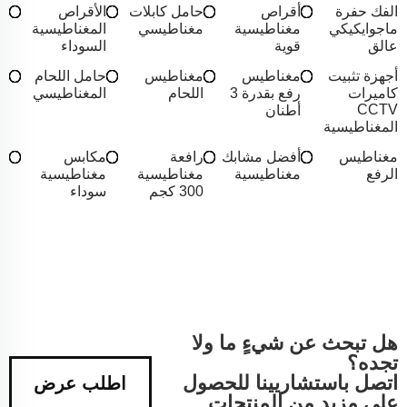
الفك حفرة
أقراص
حامل كابلات
الأقراص
ماجوايكيكي
مغناطيسية
مغناطيسي
المغناطيسية
عالق
قوية
السوداء
أجهزة تثبيت
مغناطيس
مغناطيس
حامل اللحام
كاميرات
رفع بقدرة 3
اللحام
المغناطيسي
CCTV
أطنان
المغناطيسية
مغناطيس
أفضل مشابك
رافعة
مكابس
الرفع
مغناطيسية
مغناطيسية
مغناطيسية
300 كجم
سوداء
هل تبحث عن شيءٍ ما ولا
تجده؟
اتصل باستشاريينا للحصول
اطلب عرض
على مزيد من المنتجات