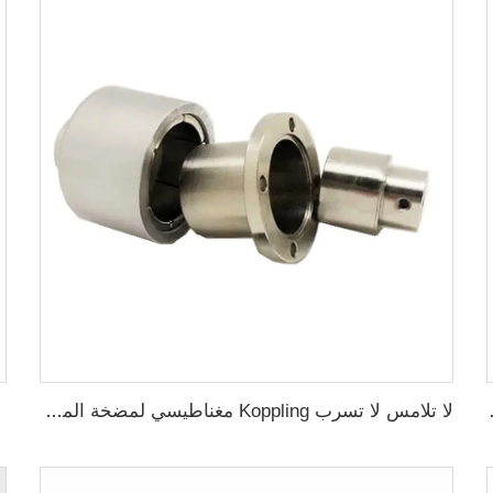
 لآلة الطحن
لا تلامس لا تسرب Koppling مغناطيسي لمضخة المحرك Polyol ومضخة foaming machine الضغط العالي