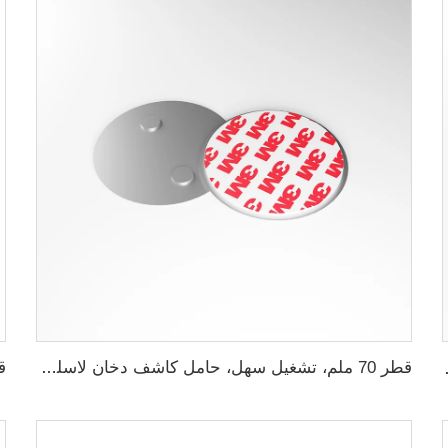
قطر 70 ملم، تشغيل سهل، حامل كاشف دخان لاسلكي مغناطيسي
اطيس جهاز إنذار炯oke