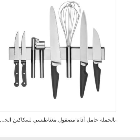
بالجملة حامل أداة مصقول مغناطيسي لسكاكين الجدران المصنوعة من الستانلس 