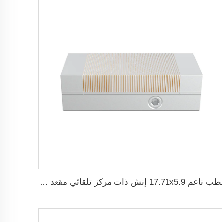
قطب ناعم 17.71x5.9 إنش ذات مركز تلقائي مقعد ماكنة ثني دائم المغناطيسية لآلة الطحن