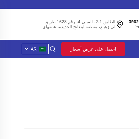
الطابق 1-2، المبنى 4، رقم 1628 طريق
لي زهينغ، منطقة لينغانج الجديدة، شنغهاي
احصل على عرض أسعار
AR