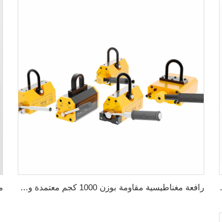
ر نيوميديم للمياه النظيفة
رافعة مغناطيسية مقاومة بوزن 1000 كجم معتمدة وفق شهادة CE