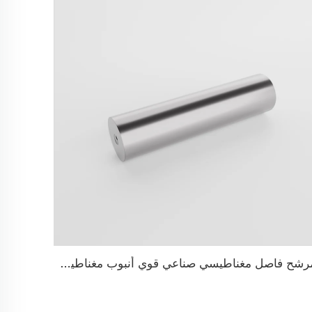
مرشح فاصل مغناطيسي صناعي قوي أنبوب مغناطيسي من النيوديميوم والستانلس ستيل