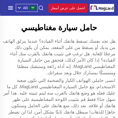
AR
احصل على عرض أسعار
حامل سيارة مغناطيسي
هل تجد نفسك تسقط هاتفك أثناء القيادة؟ عندما ينزلق الهاتف
من يديك أو يسقط من على المقعد، يمكن أن يكون ذلك
مزعجًا للغاية. هل ترغب في تثبيت هاتفك بالقرب منك أثناء
القيادة؟ إذا كان الأمر كذلك، فتحقق من حامل السيارة
المغناطيسي MagLand. إنه أداة رائعة وستبقيك منظمًا
ومتمسكًا بمسارك خلال وبعد سفراتك.
انسى حاملي الهواتف الكبار والضخمة التي تكون صعبة
الاستخدام، مع حامل السيارة المغناطيسي MagLand، كل ما
عليك فعله هو وضع هاتفك بالقرب منه ليتم تثبيته عليه. هذا أمر
سهل جدًا! فقط قم بتثبيت اللوحة المغناطيسية على ظهر
هاتفك أو غلافه. بعد ذلك، ضع هاتفك على الحامل وستكون
جاهزًا للذهاب! سيظل هاتفك ثابتًا بشكل آمن، لذا لن تضطر