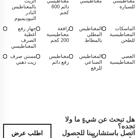
مغناطيسي
مغناطيسي
مغناطيسي
الزيت
للسيارة
دائم 600
بالمغناطيس
كجم
النادر
النيوديميوم
الماسكات
المغناطيس
رافعة
جهاز رفع
المغناطيسية
المطلي
مغناطيسية
أغطية
للطحن
بالمطاط
200 كجم
الصرف
المغناطيسي
العصي
المغناطيس
مغناطيس
مسنن صرف
المغناطيسية
الصناعي
رفع دائم
زيت ذهبي
للرفع
هل تبحث عن شيءٍ ما ولا
تجده؟
اتصل باستشاريينا للحصول
اطلب عرض