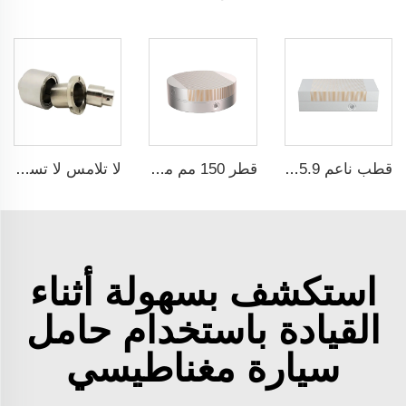
قطب ناعم 17.71x5.9 إنش ذات مركز تلقائي مقعد ماكنة ثني دائم المغناطيسية لآلة الطحن
قطر 150 مم مغناطيس دائم لمACHINE CNC لآلة الطحن
لا تلامس لا تسرب Koppling مغناطيسي لمضخة المحرك Polyol ومضخة foaming machine الضغط العالي
استكشف بسهولة أثناء
القيادة باستخدام حامل
سيارة مغناطيسي