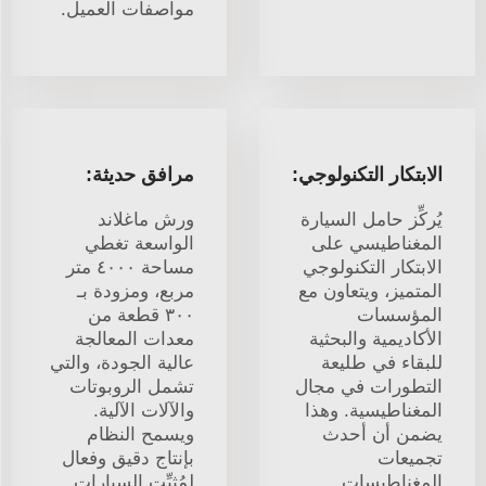
مواصفات العميل.
الابتكار التكنولوجي:
مرافق حديثة:
يُركِّز حامل السيارة
ورش ماغلاند
المغناطيسي على
الواسعة تغطي
الابتكار التكنولوجي
مساحة ٤٠٠٠ متر
المتميز، ويتعاون مع
مربع، ومزودة بـ
المؤسسات
٣٠٠ قطعة من
الأكاديمية والبحثية
معدات المعالجة
للبقاء في طليعة
عالية الجودة، والتي
التطورات في مجال
تشمل الروبوتات
المغناطيسية. وهذا
والآلات الآلية.
يضمن أن أحدث
ويسمح النظام
تجميعات
بإنتاج دقيق وفعال
المغناطيسات
لمُثبِّت السيارات