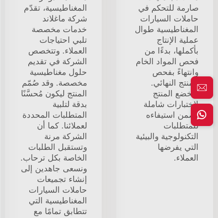
صارمة للتحكم في
المغناطيسية، تقدّم
حاملات السيارات
شركة ماغلاند
المغناطيسية طوال
خدمات مخصصة
عملية الإنتاج
تلبي احتياجات
بأكملها، بدءًا من
العملاء. وتتخصص
فحص المواد الخام
الشركة في تقديم
وانتهاءً بفحص
حلول مغناطيسية
المنتج النهائي.
مخصصة. وقد صُمّم
ويُخضع المنتج
المنتج ليكون مُحسَّنًا
لاختبارات شاملة
بدقة لتلبية
تضمن استيفاءه
المتطلبات المحددة
للمتطلبات
لعملائنا. كما أن
التكنولوجية والبيئية
الشركة مرنة
التي يفرضها
وتستقبل الطلبات
العملاء.
الخاصة بكل ترحاب.
ونسعى جاهدين إلى
إنشاء تجميعات
حاملات السيارات
المغناطيسية التي
تتطابق تمامًا مع