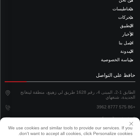
من نحن
مغناطيسات
محركات
التطبيق
الأخبار
اتصل بنا
المدونة
سياسة الخصوصية
حافظ على التواصل
الطابق 1-2، المبنى 4، رقم 1628 طريق لي زهينغ، منطقة لينغانج
الجديدة، شنغهاي
+86 575 8777 3962
[email protected]
We use cookies and similar tools to provide our services. If you
don't want to accept all cookies, click Personalize cookies.