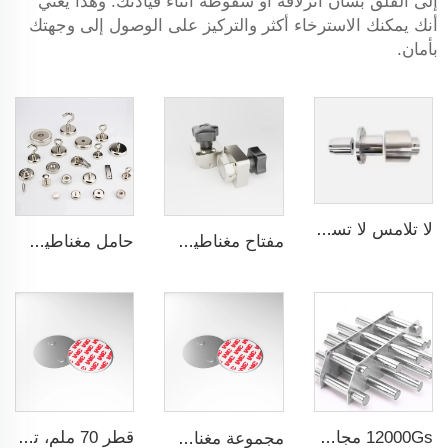
إلى القلق بشأن انزلاقه أو سقوطه أثناء قيادتك. وهذا يعني
أنك يمكنك الاسترخاء أكثر والتركيز على الوصول إلى وجهتك
بأمان.
لا تلامس لا تسرب Koppling مغناطيسي لمضخة المحرك Polyol ومضخة foaming machine الضغط العالي
مفتاح مغناطيسي قابل للتشغيل / الإيقاف
حامل مغناطيسي بقوة جذب قوية
12000Gs مجال سطحي مغناطيسي مرشح من الفولاذ المقاوم للصدأ المصقول
قطر 70 ملم، تشغيل سهل، حامل كاشف دخان لاسلكي مغناطيسي
مجموعة مغناطيسية عالية الجودة قطر 40 حامل سريع التثبيت لمغناطيس جهاز إنذار炯oke