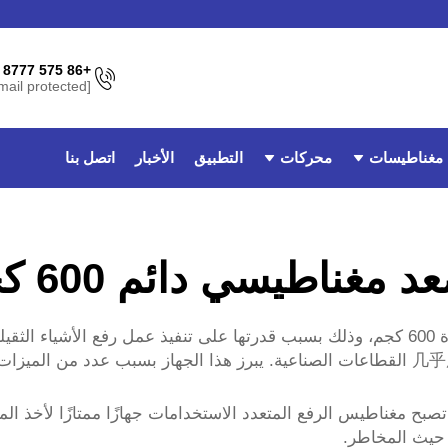
+86 575 8777 3962
[email protected]
مغناطيسات
محركات
التطبيق
الأخبار
اتصل بنا
 مغناطيسي دائم 600 كجم
نحن جميعًا لدينا حب للرافعة المغناطيسية الدائمة بقدرة 600 كجم، وذلك بسبب قدرتها على تن
المغناطيسية لعملية آمنة يمكن تنفيذها بسهولة في几乎所有 القطاعات الصناعية. يبرز هذا الجها
افعة المغناطيسية الدائمة بقدرة 600 كجم: تصبح مغناطيس الرفع المتعدد الاستخدامات جهازً
 حيث المخاطر.