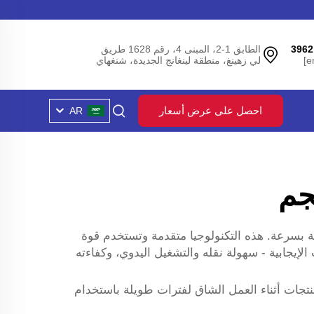
الطابق 1-2، المبنى 4، رقم 1628 طريق
لي زهينغ، منطقة لينغانج الجديدة، شنغهاي
احصل على عرض أسعار
AR
فيذ عمل رفع الأشياء الثقيلة بسرعة. هذه التكنولوجيا متقدمة وتستخدم قوة
ز بسبب عدد من الميزات الإيجابية - سهولة نقله والتشغيل اليدوي، وكفاءته
ا ممتازًا لأخذ المنتجات أثناء العمل الشاق لفترات طويلة باستخدام