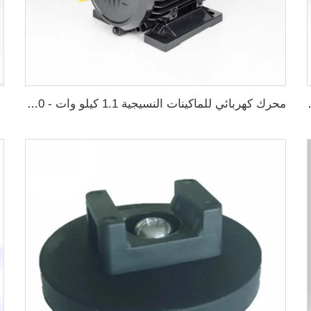
اط - 132 كيلوواط
محرك كهربائي للماكينات النسيجية 1.1 كيلو وات - 30 كيلو وات