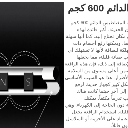
600 كجم
مميزات رافعة المغناطيس الدائم 600 كجم. رافعة المغناطيس الدائم 600 كجم
لحديثة. أكبر فائدة لهذه
كان تحتاج إليه. كما أنها سهلة
قط، ويمكنها رفع أجسام ذات
كة للطاقة لأنها لا تستهلك أي
ب صيانة قليلة، مما يجعلها
الإضافة إلى ذلك، فإن هذه الرافعة
ضمن أعلى مستوى من السلامة
لأضرار. هذا هو السبب الأساسي
كل كبير كجهاز حديث لرفع
إلى آخر حيثما كانت هناك
 تدريباً مكثفاً. يمكنك
دون الحاجة إلى الكهرباء. وهي
ليلة. استخدام الرافعة يجعل
الاعتماد على الأحزمة أو السلاسل
 قاتلاً.