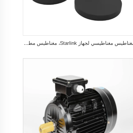
مغناطيس مغناطيسي لجهاز Starlink، مغناطيس مطاطي بفتحة أنثى مسطحة قطر 22 مم