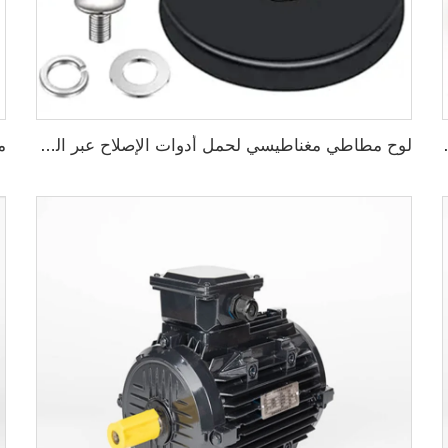
 88 مم خيط أنثى محدب
لوح مطاطي مغناطيسي لحمل أدوات الإصلاح عبر الجذب المغناطيسي بخيط دائري مُحدب مقاس 66 مم