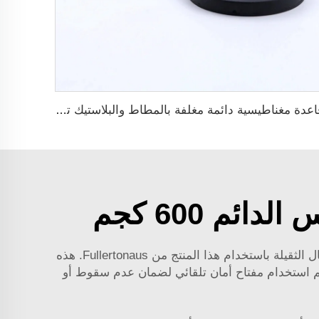
قاعدة مغناطيسية دائمة مغلفة بالمطاط والبلاستيك تحتوي على خيوط داخلية من نيوميديوم
م 600 كجم
بالتأكيد لدينا مشروع مثير في رافعة مغناطيسية دائمة بقدرة 600 كجم، لاستخدام منتجاتنا في أساليب مبتكرة لرفع الأحمال الثقيلة باستخدام هذا المنتج من Fullertonaus. هذه
. يتم استخدام مفتاح أمان تلقائي لضمان عدم سقوط أو