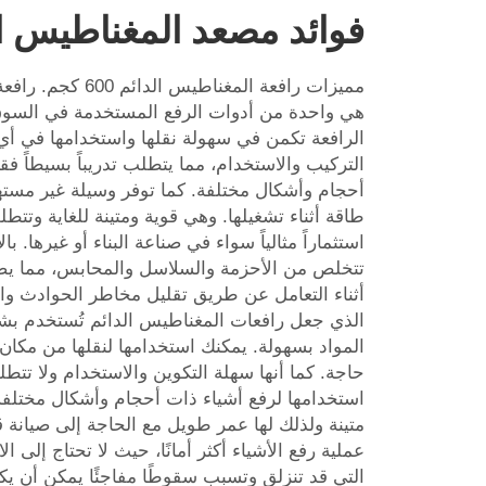
فوائد مصعد المغناطيس الدائم 
هي واحدة من أدوات الرفع المستخدمة في السوق ا
الرافعة تكمن في سهولة نقلها واستخدامها في أي م
التركيب والاستخدام، مما يتطلب تدريباً بسيطاً ف
أحجام وأشكال مختلفة. كما توفر وسيلة غير مستهل
طاقة أثناء تشغيلها. وهي قوية ومتينة للغاية وتتطل
استثماراً مثالياً سواء في صناعة البناء أو غيرها. ب
تتخلص من الأحزمة والسلاسل والمحابس، مما ي
أثناء التعامل عن طريق تقليل مخاطر الحوادث وا
الذي جعل رافعات المغناطيس الدائم تُستخدم بش
المواد بسهولة. يمكنك استخدامها لنقلها من مكان 
حاجة. كما أنها سهلة التكوين والاستخدام ولا تتطلب
استخدامها لرفع أشياء ذات أحجام وأشكال مختلفة 
متينة ولذلك لها عمر طويل مع الحاجة إلى صيانة ق
عملية رفع الأشياء أكثر أمانًا، حيث لا تحتاج إلى 
التي قد تنزلق وتسبب سقوطًا مفاجئًا يمكن أن يكون