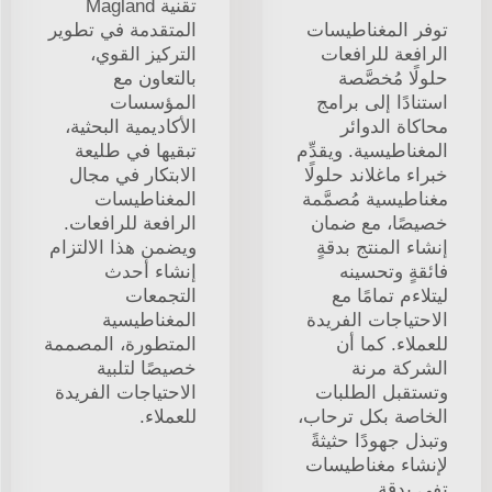
تقنية Magland
توفر المغناطيسات
المتقدمة في تطوير
الرافعة للرافعات
التركيز القوي،
حلولًا مُخصَّصة
بالتعاون مع
استنادًا إلى برامج
المؤسسات
محاكاة الدوائر
الأكاديمية البحثية،
المغناطيسية. ويقدِّم
تبقيها في طليعة
خبراء ماغلاند حلولًا
الابتكار في مجال
مغناطيسية مُصمَّمة
المغناطيسات
خصيصًا، مع ضمان
الرافعة للرافعات.
إنشاء المنتج بدقةٍ
ويضمن هذا الالتزام
فائقةٍ وتحسينه
إنشاء أحدث
ليتلاءم تمامًا مع
التجمعات
الاحتياجات الفريدة
المغناطيسية
للعملاء. كما أن
المتطورة، المصممة
الشركة مرنة
خصيصًا لتلبية
وتستقبل الطلبات
الاحتياجات الفريدة
الخاصة بكل ترحاب،
للعملاء.
وتبذل جهودًا حثيثةً
لإنشاء مغناطيسات
تفي بدقةٍ