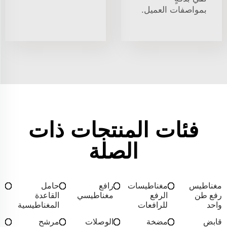
بمواصفات العميل.
فئات المنتجات ذات
الصلة
مغناطيس
مغناطيسات
رافع
حامل
رفع طن
الرفع
مغناطيسي
القاعدة
واحد
للرافعات
المغناطيسية
قابض
مضخة
الوصلات
مرشح