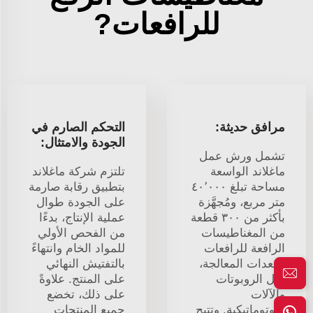
للرافعات?
مرافق حديثة:
التحكم الصارم في
الجودة والامتثال:
تشمل ورش عمل
ماغلاند الواسعة
تلتزم شركة ماغلاند
مساحة تبلغ ٤٠٬٠٠٠
بتطبيق رقابة صارمة
متر مربع، ومُجهَّزة
على الجودة طوال
بأكثر من ٣٠٠ قطعة
عملية الإنتاج، بدءًا
من المغناطيسات
من الفحص الأولي
الرافعة للرافعات
للمواد الخام وانتهاءً
ومعدات المعالجة،
بالتفتيش النهائي
مثل الروبوتات
على المنتج. علاوةً
والآلات
على ذلك، تخضع
الأوتوماتيكية. وتتيح
جميع المنتجات