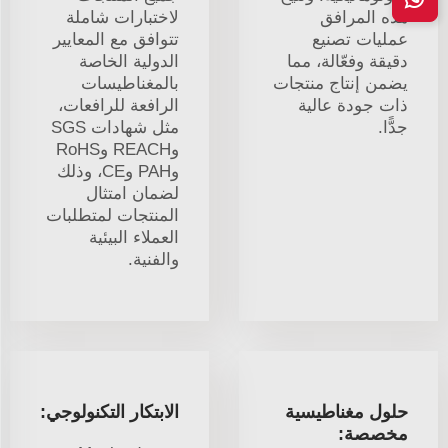
هذه المرافق
لاختبارات شاملة
عمليات تصنيع
تتوافق مع المعايير
دقيقة وفعّالة، مما
الدولية الخاصة
يضمن إنتاج منتجات
بالمغناطيسات
ذات جودة عالية
الرافعة للرافعات،
جدًّا.
مثل شهادات SGS
وREACH وRoHS
وPAH وCE، وذلك
لضمان امتثال
المنتجات لمتطلبات
العملاء البيئية
والفنية.
حلول مغناطيسية
الابتكار التكنولوجي:
مخصصة: