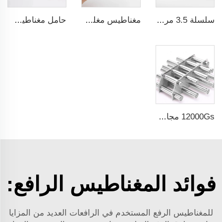
سلسلة 3.5 مرة نسبة السلامة CE شهادة ما
مغناطيس مغلف بالمطاط مقاوم للماء بشكل دائم
حامل مغناطيسي بقوة جذب قوية
12000Gs مجال سطحي مغناطيسي مرشح من الفولاذ المقاوم للصدأ المصقول
فوائد المغناطيس الرافع:
للمغناطيس الرفع المستخدم في الرافعات العديد من المزايا