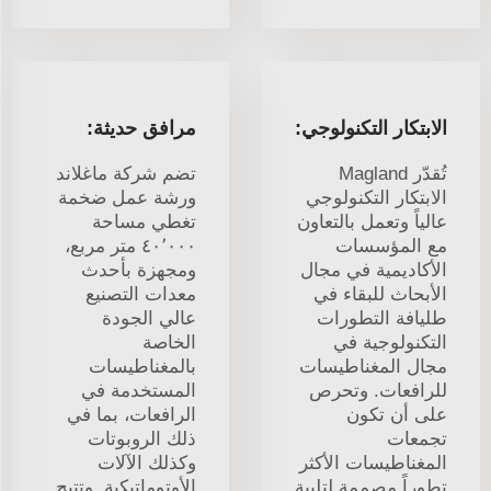
الابتكار التكنولوجي:
مرافق حديثة:
تُقدّر Magland
تضم شركة ماغلاند
الابتكار التكنولوجي
ورشة عمل ضخمة
عالياً وتعمل بالتعاون
تغطي مساحة
مع المؤسسات
٤٠٬٠٠٠ متر مربع،
الأكاديمية في مجال
ومجهزة بأحدث
الأبحاث للبقاء في
معدات التصنيع
طليافة التطورات
عالي الجودة
التكنولوجية في
الخاصة
مجال المغناطيسات
بالمغناطيسات
للرافعات. وتحرص
المستخدمة في
على أن تكون
الرافعات، بما في
تجمعات
ذلك الروبوتات
المغناطيسات الأكثر
وكذلك الآلات
تطوراً مصممة لتلبية
الأوتوماتيكية. وتتيح