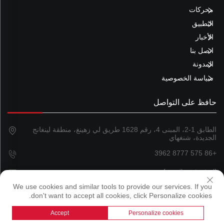
محركات
التطبيق
الأخبار
اتصل بنا
المدونة
سياسة الخصوصية
حافظ على التواصل
الطابق 1-2، المبنى 4، رقم 1628 طريق لي زهينغ، منطقة لينغانج
الجديدة، شنغهاي
+86 575 8777 3962
[email protected]
We use cookies and similar tools to provide our services. If you
don't want to accept all cookies, click Personalize cookies.
حقوق النشر © 2024 شركة شنغهاي ماجلاند ماجنيتيكس المحدودة
Accept
Personalize cookies