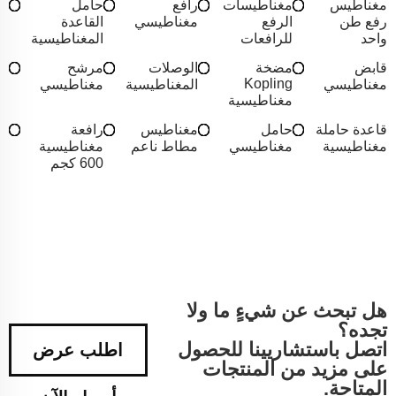
مغناطيس
مغناطيسات
رافع
حامل
رفع طن
الرفع
مغناطيسي
القاعدة
واحد
للرافعات
المغناطيسية
قابض
مضخة
الوصلات
مرشح
Kopling
مغناطيسي
المغناطيسية
مغناطيسي
مغناطيسية
قاعدة حاملة
حامل
مغناطيس
رافعة
مغناطيسية
مغناطيسي
مطاط ناعم
مغناطيسية
600 كجم
هل تبحث عن شيءٍ ما ولا
تجده؟
اتصل باستشاريينا للحصول
اطلب عرض
على مزيد من المنتجات
المتاحة.