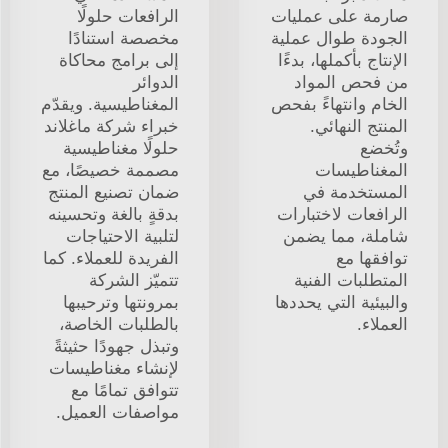
صارمة على عمليات
الرافعات حلولًا
الجودة طوال عملية
مخصصة استنادًا
الإنتاج بأكملها، بدءًا
إلى برامج محاكاة
من فحص المواد
الدوائر
الخام وانتهاءً بفحص
المغناطيسية. ويقدّم
المنتج النهائي.
خبراء شركة ماغلاند
وتُخضع
حلولًا مغناطيسية
المغناطيسات
مصممة خصيصًا، مع
المستخدمة في
ضمان تصنيع المنتج
الرافعات لاختبارات
بدقةٍ بالغة وتحسينه
شاملة، مما يضمن
لتلبية الاحتياجات
توافقها مع
الفريدة للعملاء. كما
المتطلبات الفنية
تتميّز الشركة
والبيئية التي يحددها
بمرونتها وترحيبها
العملاء.
بالطلبات الخاصة،
وتبذل جهودًا حثيثةً
لإنشاء مغناطيسات
تتوافق تمامًا مع
مواصفات العميل.