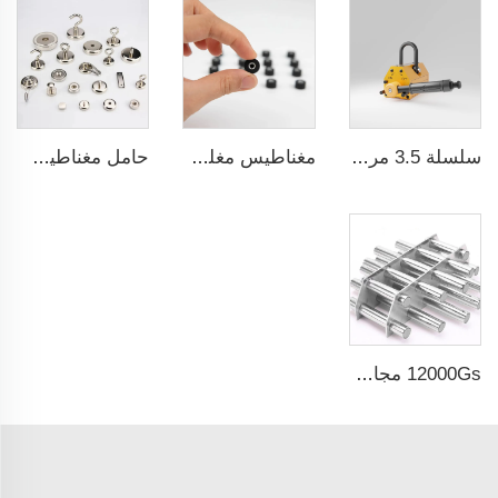
سلسلة 3.5 مرة نسبة السلامة CE شهادة ما
مغناطيس مغلف بالمطاط مقاوم للماء بشكل دائم
حامل مغناطيسي بقوة جذب قوية
12000Gs مجال سطحي مغناطيسي مرشح من الفولاذ المقاوم للصدأ المصقول