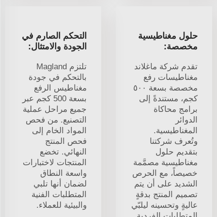
حلول مغناطيسية
التحكم الصارم في
مخصصة:
الجودة والامتثال:
تقدم شركة ماغلاند
تلتزم Magland
مغناطيسات رفع
بالتحكم في جودة
مخصصة بسعة ٥٠٠
مغناطيس الرفع
كجم، مستندةً إلى
بسعة 500 كجم عبر
برامج محاكاة
جميع مراحل عملية
الدوائر
التصنيع. من فحص
المغناطيسية.
المواد الخام إلى
وتُعرف شركتنا
فحص المنتج
بتقديم حلول
النهائي. تخضع
مغناطيسية مصمَّمة
المنتجات لاختبارات
خصيصاً، مع الحرص
واسعة النطاق
الشديد على أن يتم
لضمان أنها تلبي
تصميم المنتج بدقةٍ
المتطلبات الفنية
عاليةٍ وتحسينه ليلبّي
والبيئية للعملاء.
المتطلبات الفردية