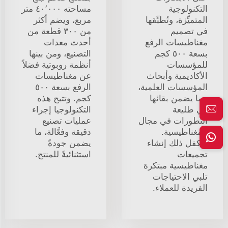
التكنولوجية
مساحته ٤٠٬٠٠٠ متر
المتميِّزة، وتُطبِّقها
مربع، ويضم أكثر
في تصميم
من ٣٠٠ قطعة من
مغناطيسات الرفع
أحدث معدات
بسعة ٥٠٠ كجم
التصنيع، ومن بينها
للمؤسسات
أنظمة روبوتية فضلاً
الأكاديمية وأبحاث
عن مغناطيسات
المؤسسات العلمية،
الرفع بسعة ٥٠٠
مما يضمن بقائها
كجم. وتتيح هذه
في طليعة
التكنولوجيا إجراء
التطورات في مجال
عمليات تصنيع
المغناطيسية.
دقيقة وفعَّالة، ما
ويكفل ذلك إنشاء
يضمن جودةً
تجميعات
استثنائيةً للمنتج.
مغناطيسية مبتكرة
تلبي الاحتياجات
الفريدة للعملاء.