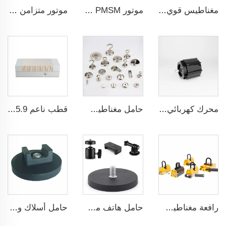
مغناطيس قوي لتنظيم أدوات المطبخ بخيط ذكر مقاس 43 مم
موتور PMSM المُتحكم في تردده 5.5 كيلوواط - 160 كيلوواط
موتور متزامن ذو مغناطيس دائم بتحكم في التردد 5.5 كيلو وات - 90 كيلو وات
محرك كهربائي لمشعاع ضغط سلبي 0.55ك و-2.2ك و
حامل مغناطيسي بقوة جذب قوية
قطب ناعم 17.71x5.9 إنش ذات مركز تلقائي مقعد ماكنة ثني دائم المغناطيسية لآلة الطحن
رافعة مغناطيسية مقاومة بوزن 1000 كجم معتمدة وفق شهادة CE
حامل هاتف محمول و GoPro بقوة 55 رطل ودوران 360 درجة مع خيط 1/4 لتصوير الهاتف المحمول وتسجيل الفيديو
حامل أسلاك وكابلات بمغناطيس مغطى بالمطاط ذو قوة شد قوية