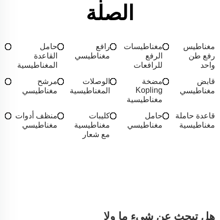
الصلة
مغناطيس
مغناطيسات
رافع
حامل
رفع طن
الرفع
مغناطيسي
القاعدة
واحد
للرافعات
المغناطيسية
قابض
مضخة
الوصلات
مرشح
Kopling
مغناطيسي
المغناطيسية
مغناطيسي
مغناطيسية
قاعدة حاملة
حامل
كليبات
منظف أدوات
مغناطيسية
مغناطيسي
مغناطيسية
مغناطيسي
مع شعار
هل تبحث عن شيءٍ ما ولا