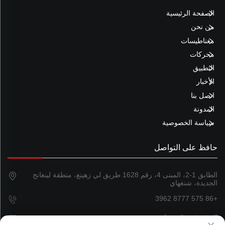
الصفحة الرئيسية
من نحن
مغناطيسات
محركات
التطبيق
الأخبار
اتصل بنا
المدونة
سياسة الخصوصية
حافظ على التواصل
الطابق 1-2، المبنى 4، رقم 1628 طريق لي زهينغ، منطقة لينغانج
الجديدة، شنغهاي
+86 575 8777 3962
[email protected]