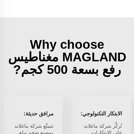
Why choose
MAGLAND مغناطيس
رفع بسعة 500 كجم?
الابتكار التكنولوجي:
مرافق حديثة:
تُركِّز شركة ماغلاند
تتمتَّع شركة ماغلاند
على الابتكارات
بمصنع ضخم تبلغ