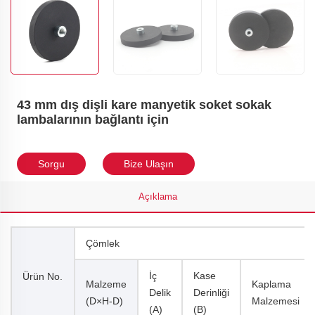
43 mm dış dişli kare manyetik soket sokak
lambalarının bağlantı için
Sorgu
Bize Ulaşın
Açıklama
Çömlek
İç
Kase
Ürün No.
Malzeme
Kaplama
Delik
Derinliği
(D×H-D)
Malzemesi
(a)
(b)