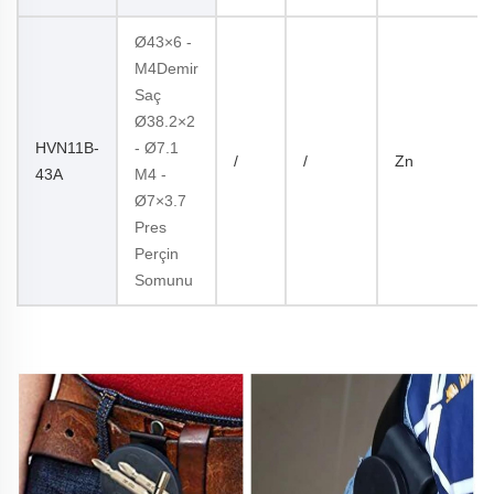
Ø43×6 -
M4Demir
Saç
Ø38.2×2
HVN11B-
- Ø7.1
/
/
Zn
43A
M4 -
Ø7×3.7
Pres
Perçin
Somunu