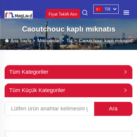
TR
Fiyat Teklifi Alın
Caoutchouc kaplı mıknatıs
Ana Sayfa
>
Mıknatıslar
>
Tut
>
Caoutchouc kaplı mıknatıs
Tüm Kategoriler
Tüm Küçük Kategoriler
Ara