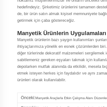
noktamız müşterilerimizdir ve onların öncelikli o
hedefindeyiz. Şirketimiz ürünlerini tamamen destek
de, bir ürün satın almak kişisel memnuniyete bağl
getirmek için çaba göstereceğiz.
Manyetik Ürünlerin Uygulamaları
Manyetik ürünlerin bazı yaygın kullanımları şunları
ihtiyaçlarımıza yönelik en esnek çözümlerden biri. B
diğer türlerinde dekoratif malzemeleri sergilemek iç
sabitlemeniz gereken eşyaları takmak için kullanılab
depolarken mutfak alanında da etkilidir, mesela bı
etmek isteyen herkes için faydalıdır ve aynı za
ürünleri olarak kullanılabilir.
Önceki:
Manyetik Araçlarla Etkin Çalışma Alanı Düzenle