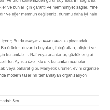
lması ve ürün kalitemizden gurur duymalarını sağlama
ler ve bunlar için garanti ve memnuniyet sağlar. Yine
ıdır ve eğer memnun değilseniz, durumu daha iyi hale
 içerir; Bu da
piyasadaki
manyetik Bıçak Tutucusu
u ürünler, duvarda boyaları, fotoğrafları, afişleri ve
in kullanılabilir. Raf veya anahtarlar, gözlükler gibi
ilirler. Ayrıca özellikle sık kullanılan nesneleri
çak veya baharat gibi. Manyetik ürünler, evini organize
manda modern tasarımı tamamlayan organizasyon
mesinin Sırrı