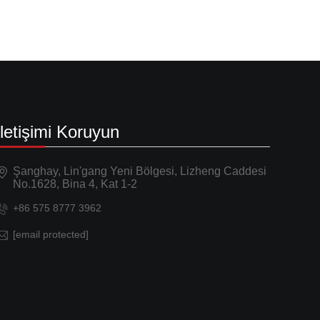
İletişimi Koruyun
Şanghay, Lin'gang Yeni Bölgesi, Lizheng Caddesi
No.1628, Bina 4, Kat 1-2
+86 575 8777 3962
[email protected]