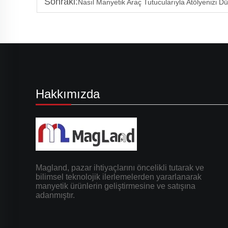
Sonraki:
Nasıl Manyetik Araç Tutucularıyla Atölyenizi D
Hakkımızda
Magland, pazar ihtiyaçlarını öncelikli tutarak ve
bilimsel teknolojik ilerlemelerden yararlanarak
manyetik ürünlerin geliştirmesine ve satışına
adanmıştır.