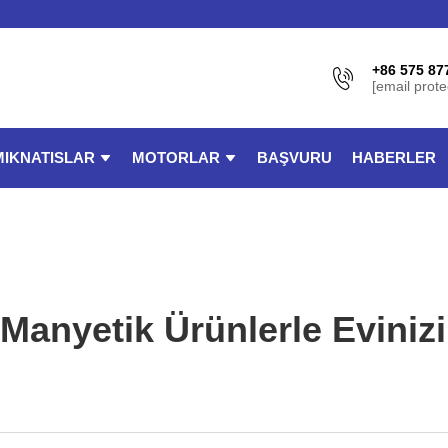
+86 575 87
[email prote
MIKNATISLAR
MOTORLAR
BAŞVURU
HABERLER
 Manyetik Ürünlerle Evini