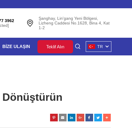
Şanghay, Lin'gang Yeni Bölgesi,
77 3962
Lizheng Caddesi No.1628, Bina 4, Kat
cted]
1-2
BİZE ULAŞIN
Teklif Alın
TR
zi Dönüştürün