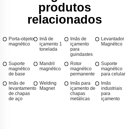
produtos
relacionados
Porta-objeto
Imã de
Imãs de
Levantador
magnético
içamento 1
içamento
Magnético
tonelada
para
guindastes
Suporte
Mandril
Rotor
Suporte
magnético
magnético
magnético
magnético
de base
permanente
para celular
Imãs de
Welding
Imãs para
Imãs
levantamento
Magnet
içamento de
industriais
de chapas
chapas
para
de aço
metálicas
içamento