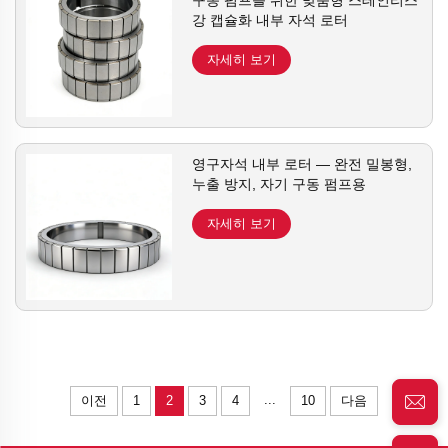
구동 펌프를 위한 맞춤형 스테인리스
강 캡슐화 내부 자석 로터
자세히 보기
영구자석 내부 로터 — 완전 밀봉형,
누출 방지, 자기 구동 펌프용
자세히 보기
...
이전
1
2
3
4
10
다음