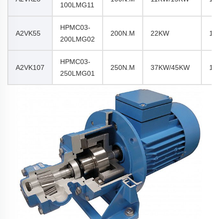
100LMG11
HPMC03-
A2VK55
200N.m
22KW
14
200LMG02
HPMC03-
A2VK107
250N.m
37KW/45KW
14
250LMG01