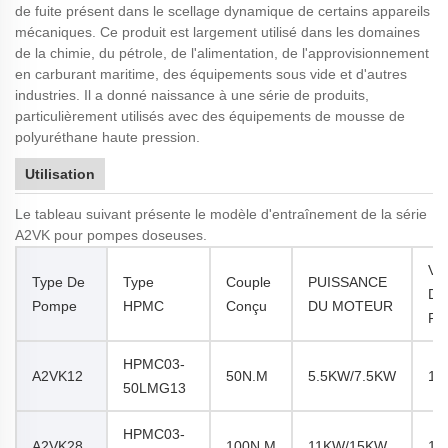
de fuite présent dans le scellage dynamique de certains appareils
mécaniques. Ce produit est largement utilisé dans les domaines
de la chimie, du pétrole, de l'alimentation, de l'approvisionnement
en carburant maritime, des équipements sous vide et d'autres
industries. Il a donné naissance à une série de produits,
particulièrement utilisés avec des équipements de mousse de
polyuréthane haute pression.
Utilisation
Le tableau suivant présente le modèle d'entraînement de la série
A2VK pour pompes doseuses.
Vit
Type De
Type
Couple
PUISSANCE
De
Pompe
HPMC
Conçu
DU MOTEUR
Rot
HPMC03-
A2VK12
50N.M
5.5KW/7.5KW
14
50LMG13
HPMC03-
A2VK28
100N.m
11KW/15KW
14