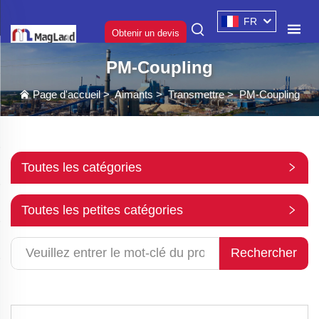
FR
Obtenir un devis
PM-Coupling
Page d'accueil
>
Aimants
>
Transmettre
>
PM-Coupling
Toutes les catégories
Toutes les petites catégories
Rechercher