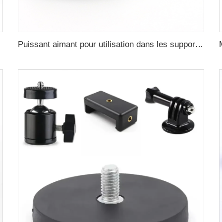
Puissant aimant pour utilisation dans les supports de montage des boîtes lumineuses des taxis aimant revêtu de 22 mm filetage femelle convexe