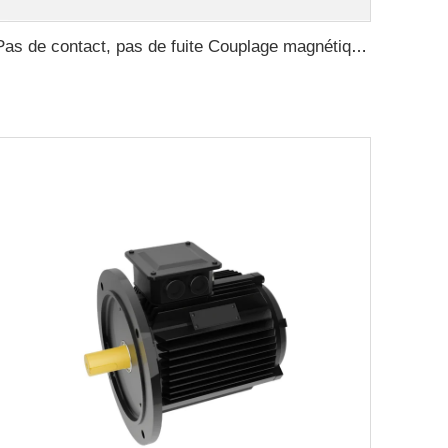
Pas de contact, pas de fuite Couplage magnétique pour moteur ISO et Polyol de pompe à haute pression