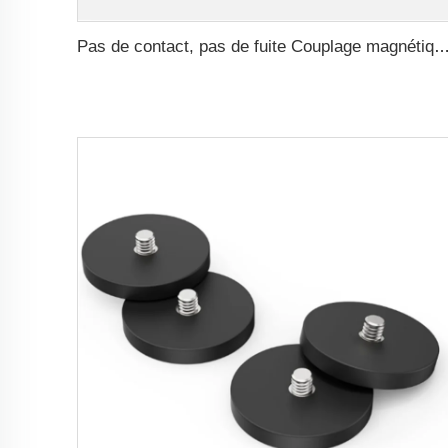
Pas de contact, pas de fuite Couplage magnétique pour moteur ISO et Polyol de pompe à h