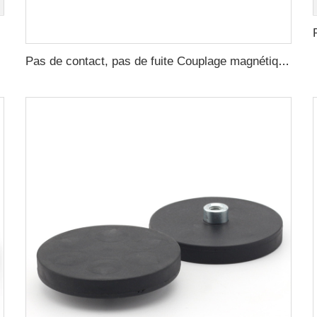
aute pression
Pas de contact, pas de fuite Couplage magnétique pour moteur ISO et Polyol de pompe à haute pression