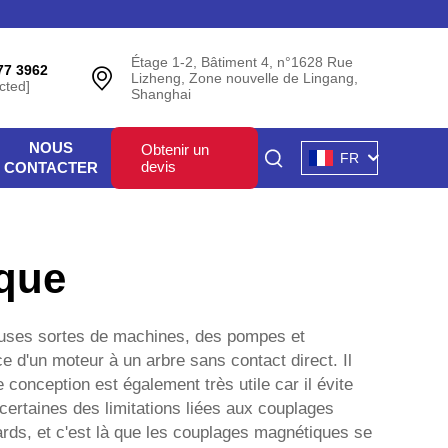
Étage 1-2, Bâtiment 4, n°1628 Rue
77 3962
Lizheng, Zone nouvelle de Lingang,
cted]
Shanghai
NOUS
Obtenir un
FR
devis
CONTACTER
ique
reuses sortes de machines, des pompes et
 d'un moteur à un arbre sans contact direct. Il
conception est également très utile car il évite
ertaines des limitations liées aux couplages
ards, et c'est là que les couplages magnétiques se