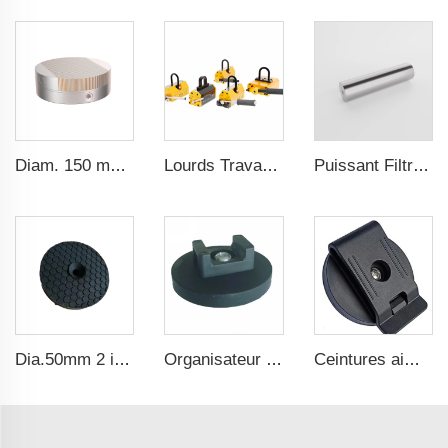
Diam. 150 mm Électro-aimant Permanent Pour Machine à Affûter
Lourds Travaux PML 1000Kg CE Certifié Élèveur Magnétique Aimant de Levage
Puissant Filtre Séparateur Magnétique Industriel Aimant Tube Acier Inoxydable Néodyme
Dia.50mm 2 inch 25lbs Industrie Aimant Néodyme en caoutchouc revêtu pour armes
Organisateur de fils magnétique en caoutchouc avec force d'attraction puissante
Ceintures aimantées à clips en néodyme avec revêtement en caoutchouc et plastique, fixation rapide