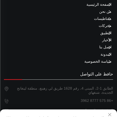
الصفحة الرئيسية
من نحن
مغناطيسات
محركات
التطبيق
الأخبار
اتصل بنا
المدونة
سياسة الخصوصية
حافظ على التواصل
الطابق 1-2، المبنى 4، رقم 1628 طريق لي زهينغ، منطقة لينغانج
الجديدة، شنغهاي
+86 575 8777 3962
[email protected]