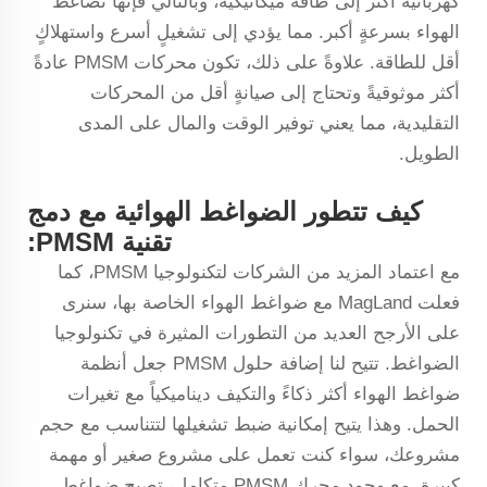
كهربائية أكثر إلى طاقة ميكانيكية، وبالتالي فإنها تُضاغط
الهواء بسرعةٍ أكبر. مما يؤدي إلى تشغيلٍ أسرع واستهلاكٍ
أقل للطاقة. علاوةً على ذلك، تكون محركات PMSM عادةً
أكثر موثوقيةً وتحتاج إلى صيانةٍ أقل من المحركات
التقليدية، مما يعني توفير الوقت والمال على المدى
الطويل.
كيف تتطور الضواغط الهوائية مع دمج
تقنية PMSM:
مع اعتماد المزيد من الشركات لتكنولوجيا PMSM، كما
فعلت MagLand مع ضواغط الهواء الخاصة بها، سنرى
على الأرجح العديد من التطورات المثيرة في تكنولوجيا
الضواغط. تتيح لنا إضافة حلول PMSM جعل أنظمة
ضواغط الهواء أكثر ذكاءً والتكيف ديناميكياً مع تغيرات
الحمل. وهذا يتيح إمكانية ضبط تشغيلها لتتناسب مع حجم
مشروعك، سواء كنت تعمل على مشروع صغير أو مهمة
كبيرة. مع وجود محرك PMSM متكامل، تصبح ضواغط