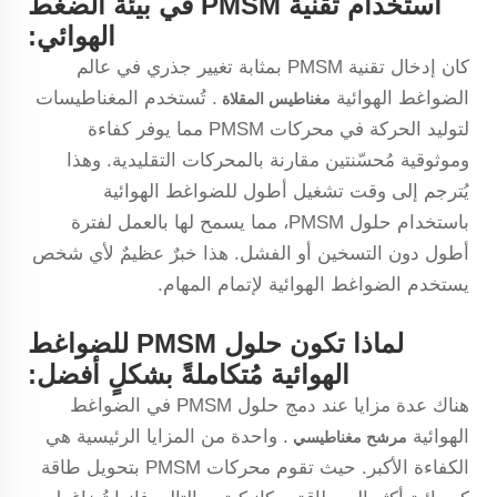
استخدام تقنية PMSM في بيئة الضغط
الهوائي:
كان إدخال تقنية PMSM بمثابة تغيير جذري في عالم
الضواغط الهوائية
. تُستخدم المغناطيسات
مغناطيس المقلاة
لتوليد الحركة في محركات PMSM مما يوفر كفاءة
وموثوقية مُحسّنتين مقارنة بالمحركات التقليدية. وهذا
يُترجم إلى وقت تشغيل أطول للضواغط الهوائية
باستخدام حلول PMSM، مما يسمح لها بالعمل لفترة
أطول دون التسخين أو الفشل. هذا خبرٌ عظيمٌ لأي شخص
يستخدم الضواغط الهوائية لإتمام المهام.
لماذا تكون حلول PMSM للضواغط
الهوائية مُتكاملةً بشكلٍ أفضل:
هناك عدة مزايا عند دمج حلول PMSM في الضواغط
الهوائية
. واحدة من المزايا الرئيسية هي
مرشح مغناطيسي
الكفاءة الأكبر. حيث تقوم محركات PMSM بتحويل طاقة