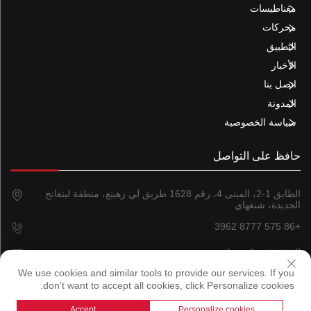
مغناطيسات
محركات
التطبيق
الأخبار
اتصل بنا
المدونة
سياسة الخصوصية
حافظ على التواصل
الطابق 1-2، المبنى 4، رقم 1628 طريق لي زهينغ، منطقة لينغانج
الجديدة، شنغهاي
+86 575 8777 3962
[email protected]
We use cookies and similar tools to provide our services. If you
don't want to accept all cookies, click Personalize cookies.
حقوق النشر © 2024 شركة شنغهاي ماجلاند ماجنيتيكس المحدودة
Accept
Personalize cookies